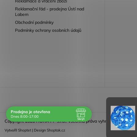
Reklamace a vrácení zboží
Reklamační řád - prodejna Ústí nad
Labem
Obchodní podmínky
Podmínky ochrany osobních údajů
Reklamace 
Prodejna je otevřena
Dnes 8:00-17:00
Skrýt
Copyright 2026
HORA PP s.r.o.
. Všechna práva vyhrazena.
Navštivte nás osobně
Vytvořil
Shoptet
| Design
Shoptak.cz
Čas