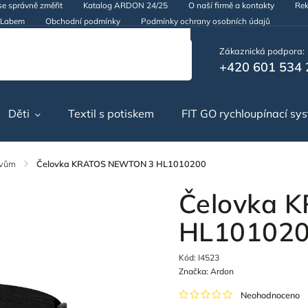
se správně změřit
Katalog ARDON 24/25
O naší firmě a kontakty
Rek
d Labem
Obchodní podmínky
Podmínky ochrany osobních údajů
Zákaznická podpora:
+420 601 534 
Děti
Textil s potiskem
FIT GO rychloupínací sy
ěvům
/
Čelovka KRATOS NEWTON 3 HL1010200
Čelovka 
HL10102
Kód:
I4523
Značka:
Ardon
Neohodnoceno