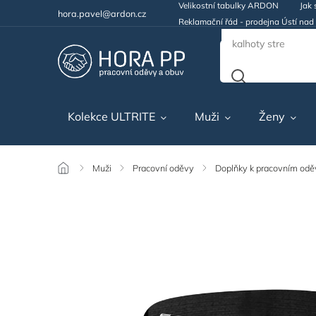
Velikostní tabulky ARDON
Jak 
hora.pavel@ardon.cz
Reklamační řád - prodejna Ústí na
Kolekce ULTRITE
Muži
Ženy
/
Muži
/
Pracovní oděvy
/
Doplňky k pracovním od