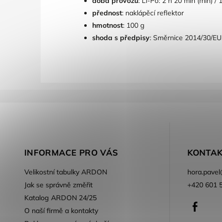
doba provozu
: Li-Po: 2 h 20 min (min) /
přednost
: naklápěcí reflektor
hmotnost
: 100 g
shoda s předpisy
: Směrnice 2014/30/EU
INFORMACE PRO VÁS
KONTAK
Velikostní tabulky ARDON
hora.pavel
Jak se správně změřit
+420 601 
Katalog ARDON 24/25
Faceb
O naší firmě a kontakty