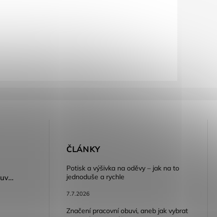
E
ČLÁNKY
Potisk a výšivka na oděvy – jak na to
jednoduše a rychle
Dámský volnočasový nazouvák ARDON®JUNO - růžová
7.7.2026
Značení pracovní obuvi, aneb jak vybrat