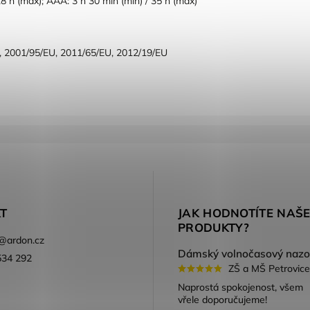
 18 h (max); AAA: 3 h 30 min (min) / 35 h (max)
, 2001/95/EU, 2011/65/EU, 2012/19/EU
T
JAK HODNOTÍTE NAŠ
PRODUKTY?
@
ardon.cz
534 292
ZŠ a MŠ Petrovice
ook
Naprostá spokojenost, všem
vřele doporučujeme!