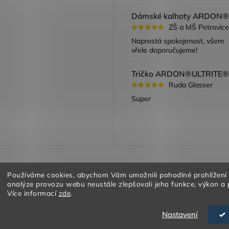
ZŠ a MŠ Petrovice
Naprostá spokojenost, všem
vřele doporučujeme!
Ruda Glasser
Super
a vracení zboží
Obchodní podmínky
Podmínky ochrany oso
Používáme cookies, abychom Vám umožnili pohodlné prohlížení
analýze provozu webu neustále zlepšovali jeho funkce, výkon a 
Více informací
zde
.
Nastavení