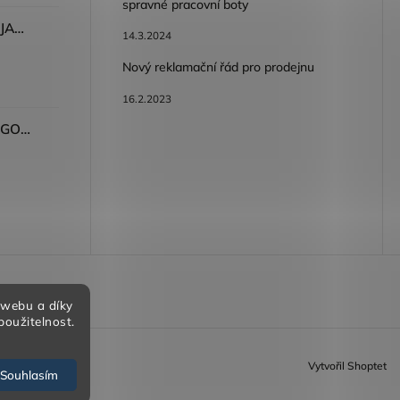
spravné pracovní boty
Dámské kalhoty ARDON®JASVENA šedá
14.3.2024
Nový reklamační řád pro prodejnu
16.2.2023
Tričko ARDON®ULTRITE®GO! dámské růžová
bních údajů
 webu a díky
použitelnost.
Vytvořil Shoptet
Souhlasím