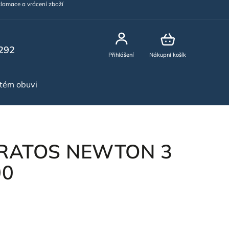
lamace a vrácení zboží
292
Přihlášení
Nákupní košík
stém obuvi
NOVINKY
KRATOS NEWTON 3
00