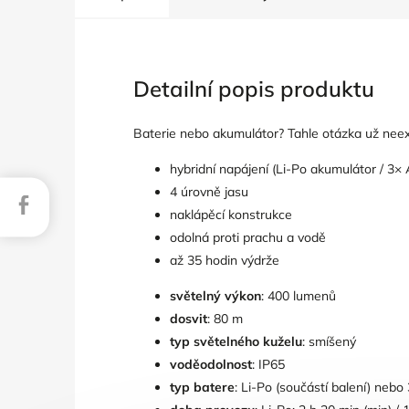
Detailní popis produktu
Baterie nebo akumulátor? Tahle otázka už nee
hybridní napájení (Li-Po akumulátor / 3×
4 úrovně jasu
Facebook
naklápěcí konstrukce
odolná proti prachu a vodě
až 35 hodin výdrže
světelný výkon
: 400 lumenů
dosvit
: 80 m
typ světelného kuželu
: smíšený
voděodolnost
: IP65
typ batere
: Li-Po (součástí balení) nebo