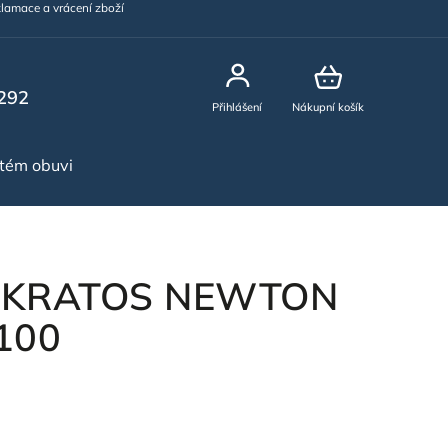
lamace a vrácení zboží
292
Přihlášení
Nákupní košík
stém obuvi
NOVINKY
 KRATOS NEWTON
100