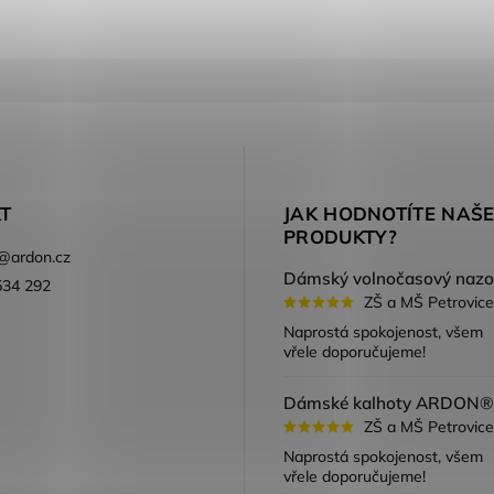
T
JAK HODNOTÍTE NAŠ
PRODUKTY?
@
ardon.cz
534 292
ZŠ a MŠ Petrovice
ook
Naprostá spokojenost, všem
vřele doporučujeme!
ZŠ a MŠ Petrovice
Naprostá spokojenost, všem
vřele doporučujeme!