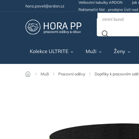
Velikostní tabulky ARDON
Jak 
hora.pavel@ardon.cz
Reklamační řád - prodejna Ústí na
Kolekce ULTRITE
Muži
Ženy
/
Muži
/
Pracovní oděvy
/
Doplňky k pracovním od