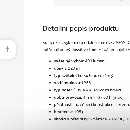
Detailní popis produktu
Kompaktní, výkonná a odolná – čelovky NEWTON 
Facebook
potřebují dobrý dosvit ve tmě. Ať už pracujete
světelný výkon
: 400 lumenů
dosvit
: 120 m
typ světelného kuželu
: smíšený
voděodolnost
: IP65
typ baterií
: 3× AAA (součástí balení)
doba provozu
: 4 h (min.) / 60 h (max.)
přednosti
: naklápěcí konstrukce; senzoro
hmotnost
: 105 g
shoda s předpisy
: Směrnice 2014/30/EU