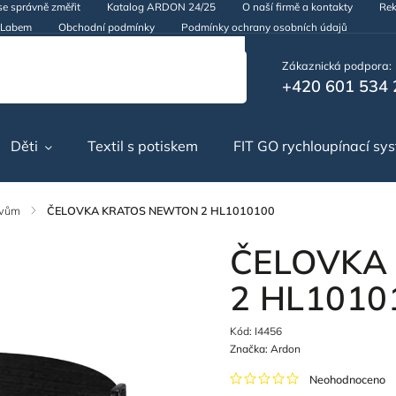
se správně změřit
Katalog ARDON 24/25
O naší firmě a kontakty
Rek
d Labem
Obchodní podmínky
Podmínky ochrany osobních údajů
Zákaznická podpora:
+420 601 534 
Děti
Textil s potiskem
FIT GO rychloupínací sy
ěvům
/
ČELOVKA KRATOS NEWTON 2 HL1010100
ČELOVKA
2 HL1010
Kód:
I4456
Značka:
Ardon
Neohodnoceno