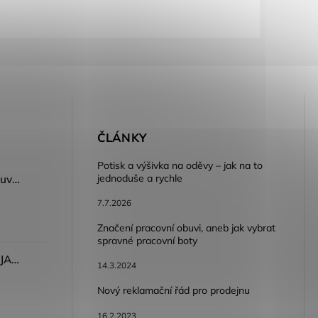
E
ČLÁNKY
Potisk a výšivka na oděvy – jak na to
jednoduše a rychle
Dámský volnočasový nazouvák ARDON®JUNO - růžová
7.7.2026
Značení pracovní obuvi, aneb jak vybrat
spravné pracovní boty
Dámské kalhoty ARDON®JASVENA šedá
14.3.2024
Nový reklamační řád pro prodejnu
16.2.2023