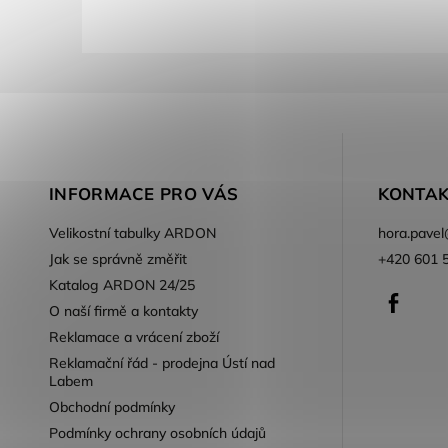
INFORMACE PRO VÁS
KONTAK
Velikostní tabulky ARDON
hora.pavel
Jak se správně změřit
+420 601 
Katalog ARDON 24/25
Faceb
O naší firmě a kontakty
Reklamace a vrácení zboží
Reklamační řád - prodejna Ústí nad
Labem
Obchodní podmínky
Podmínky ochrany osobních údajů