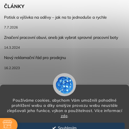
ČLÁNKY
Potisk a výšivka na oděvy – jak na to jednoduše a rychle
7.7.2026
Značení pracovní obuvi, aneb jak vybrat spravné pracovní boty
14.3.2024
Nový reklamační řád pro prodejnu
16.2.2023
Reklamace a vracení zboží
Obchodní podmínky
Podmínky ochrany osobních údajů
Používáme cookies, abychom Vám umožnili pohodlné
prohlížení webu a díky analýze provozu webu neustále
zlepšovali jeho funkce, výkon a použitelnost.
Více informací
zde
.
Copyright 2026
HORA PP s.r.o.
. Všechna práva vyhrazena.
Vytvořil
Shoptet
| Design
Shoptak.cz
Souhlasím