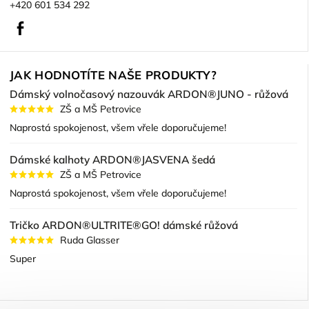
+420 601 534 292
Facebook
JAK HODNOTÍTE NAŠE PRODUKTY?
Dámský volnočasový nazouvák ARDON®JUNO - růžová
ZŠ a MŠ Petrovice
Naprostá spokojenost, všem vřele doporučujeme!
Dámské kalhoty ARDON®JASVENA šedá
ZŠ a MŠ Petrovice
Naprostá spokojenost, všem vřele doporučujeme!
Tričko ARDON®ULTRITE®GO! dámské růžová
Ruda Glasser
Super