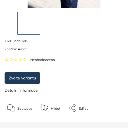
Kód:
H5952/XS
Značka:
Ardon
Neohodnoceno
Zvolte variantu
Detailní informace
Zeptat se
Hlídat
Sdílet