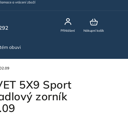
lamace a vrácení zboží
292
Přihlášení
Nákupní košík
stém obuvi
NOVINKY
.02.09
VET 5X9 Sport
adlový zorník
.09