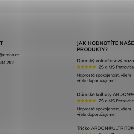
T
JAK HODNOTÍTE NAŠ
PRODUKTY?
@
ardon.cz
534 292
ZŠ a MŠ Petrovice
ook
Naprostá spokojenost, všem
vřele doporučujeme!
ZŠ a MŠ Petrovice
Naprostá spokojenost, všem
vřele doporučujeme!