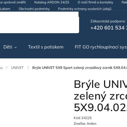
se správně změřit
Katalog ARDON 24/25
O naší firmě a kontakty
Rek
d Labem
Obchodní podmínky
Podmínky ochrany osobních údajů
Zákaznická podpora:
+420 601 534 
Děti
Textil s potiskem
FIT GO rychloupínací sy
ku
/
UNIVET
/
Brýle UNIVET 5X9 Sport zelený zrcadlový zorník 5X9.04
Brýle UNI
zelený zrc
5X9.04.02
Kód:
E4225
Značka:
Ardon