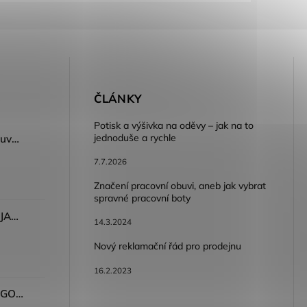
E
ČLÁNKY
Potisk a výšivka na oděvy – jak na to
jednoduše a rychle
Dámský volnočasový nazouvák ARDON®JUNO - růžová
7.7.2026
Značení pracovní obuvi, aneb jak vybrat
spravné pracovní boty
Dámské kalhoty ARDON®JASVENA šedá
14.3.2024
Nový reklamační řád pro prodejnu
16.2.2023
Tričko ARDON®ULTRITE®GO! dámské růžová