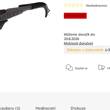
Neohodnoceno
VÍCE ZA MÉNĚ
Můžeme doručit do:
20.8.2026
Možnosti doručení
Skladem u dodavatele
(>3
Zeptat se
Hl
 soubory (1)
Hodnocení
Diskuze