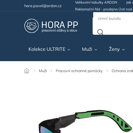
Velikostní tabulky ARDON
Jak 
hora.pavel@ardon.cz
Reklamační řád - prodejna Ústí na
Kolekce ULTRITE
Muži
Ženy
/
Muži
/
Pracovní ochranné pomůcky
/
Ochrana zra