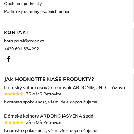
Obchodní podmínky
Podmínky ochrany osobních údajů
KONTAKT
hora.pavel
@
ardon.cz
+420 601 534 292
Facebook
JAK HODNOTÍTE NAŠE PRODUKTY?
Dámský volnočasový nazouvák ARDON®JUNO - růžová
ZŠ a MŠ Petrovice
Naprostá spokojenost, všem vřele doporučujeme!
Dámské kalhoty ARDON®JASVENA šedá
ZŠ a MŠ Petrovice
Naprostá spokojenost, všem vřele doporučujeme!