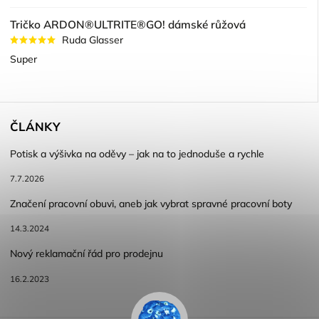
Tričko ARDON®ULTRITE®GO! dámské růžová
Ruda Glasser
Super
ČLÁNKY
Potisk a výšivka na oděvy – jak na to jednoduše a rychle
7.7.2026
Značení pracovní obuvi, aneb jak vybrat spravné pracovní boty
14.3.2024
Nový reklamační řád pro prodejnu
16.2.2023