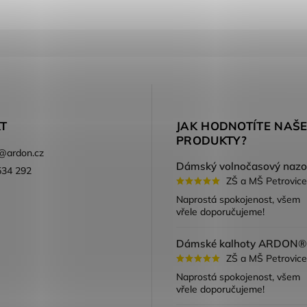
T
JAK HODNOTÍTE NAŠ
PRODUKTY?
@
ardon.cz
534 292
ZŠ a MŠ Petrovice
ook
Naprostá spokojenost, všem
vřele doporučujeme!
ZŠ a MŠ Petrovice
Naprostá spokojenost, všem
vřele doporučujeme!