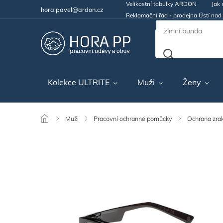
Velikostní tabulky ARDON
Jak 
hora.pavel@ardon.cz
Reklamační řád - prodejna Ústí na
Kolekce ULTRITE
Muži
Ženy
/
Muži
/
Pracovní ochranné pomůcky
/
Ochrana zra