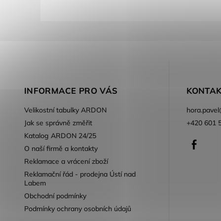
INFORMACE PRO VÁS
KONTAK
Velikostní tabulky ARDON
hora.pavel
Jak se správně změřit
+420 601 
Katalog ARDON 24/25
Faceb
O naší firmě a kontakty
Reklamace a vrácení zboží
Reklamační řád - prodejna Ústí nad
Labem
Obchodní podmínky
Podmínky ochrany osobních údajů