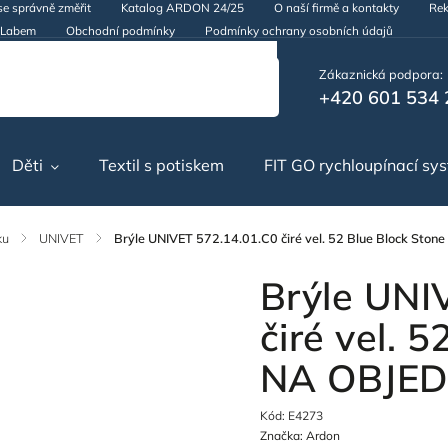
se správně změřit
Katalog ARDON 24/25
O naší firmě a kontakty
Rek
d Labem
Obchodní podmínky
Podmínky ochrany osobních údajů
Zákaznická podpora:
+420 601 534 
Děti
Textil s potiskem
FIT GO rychloupínací sy
ku
/
UNIVET
/
Brýle UNIVET 572.14.01.C0 čiré vel. 52 Blue Block St
Brýle UNI
čiré vel. 
NA OBJE
Kód:
E4273
Značka:
Ardon