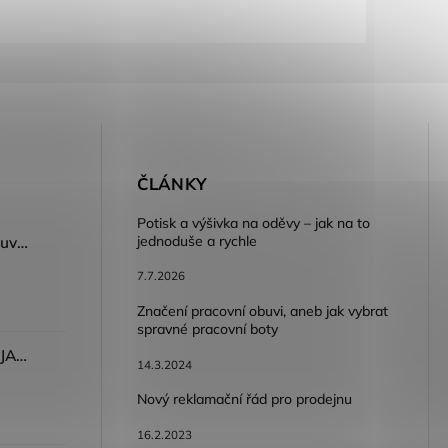
E
ČLÁNKY
Potisk a výšivka na oděvy – jak na to
jednoduše a rychle
Dámský volnočasový nazouvák ARDON®JUNO - růžová
7.7.2026
Značení pracovní obuvi, aneb jak vybrat
spravné pracovní boty
Dámské kalhoty ARDON®JASVENA šedá
14.3.2024
Nový reklamační řád pro prodejnu
16.2.2023