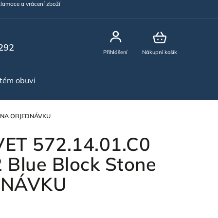
lamace a vrácení zboží
292
Přihlášení
Nákupní košík
stém obuvi
NOVINKY
one NA OBJEDNÁVKU
VET 572.14.01.C0
52 Blue Block Stone
DNÁVKU