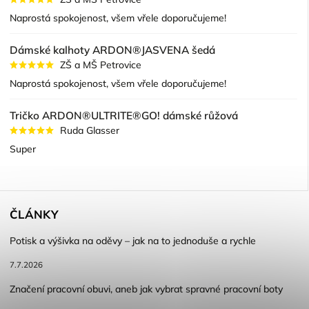
Naprostá spokojenost, všem vřele doporučujeme!
Dámské kalhoty ARDON®JASVENA šedá
ZŠ a MŠ Petrovice
Naprostá spokojenost, všem vřele doporučujeme!
Tričko ARDON®ULTRITE®GO! dámské růžová
Ruda Glasser
Super
ČLÁNKY
Potisk a výšivka na oděvy – jak na to jednoduše a rychle
7.7.2026
Značení pracovní obuvi, aneb jak vybrat spravné pracovní boty