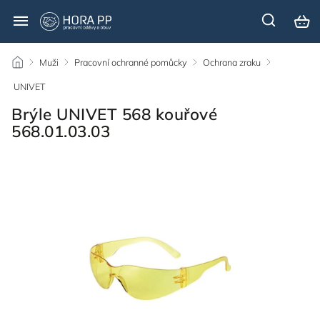
/
Muži
/
Pracovní ochranné pomůcky
/
Ochrana zraku
/
UNIVET
/
Brýle UNIVET 568 kouřové
568.01.03.03