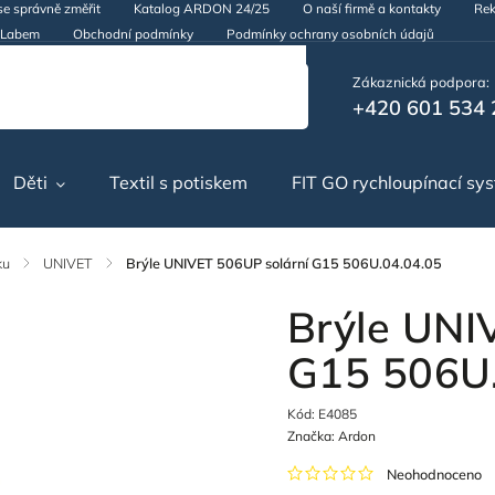
se správně změřit
Katalog ARDON 24/25
O naší firmě a kontakty
Rek
d Labem
Obchodní podmínky
Podmínky ochrany osobních údajů
Zákaznická podpora:
+420 601 534 
Děti
Textil s potiskem
FIT GO rychloupínací sy
ku
/
UNIVET
/
Brýle UNIVET 506UP solární G15 506U.04.04.05
Brýle UNI
G15 506U.
Kód:
E4085
Značka:
Ardon
Neohodnoceno