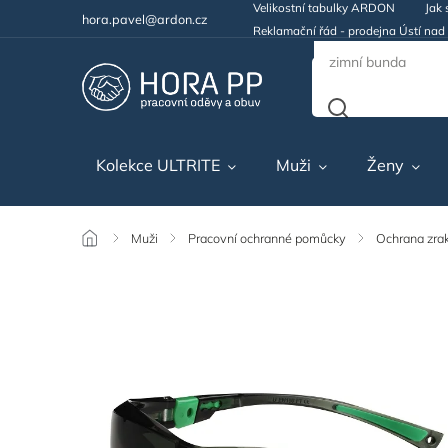
Velikostní tabulky ARDON
Jak 
hora.pavel@ardon.cz
Reklamační řád - prodejna Ústí na
Kolekce ULTRITE
Muži
Ženy
/
Muži
/
Pracovní ochranné pomůcky
/
Ochrana zra