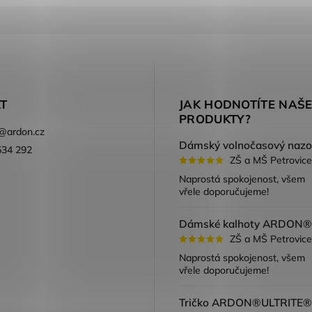
T
JAK HODNOTÍTE NAŠ
PRODUKTY?
@
ardon.cz
534 292
ZŠ a MŠ Petrovice
ook
Naprostá spokojenost, všem
vřele doporučujeme!
ZŠ a MŠ Petrovice
Naprostá spokojenost, všem
vřele doporučujeme!