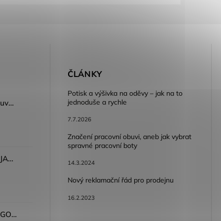
E
ČLÁNKY
Potisk a výšivka na oděvy – jak na to
jednoduše a rychle
Dámský volnočasový nazouvák ARDON®JUNO - růžová
7.7.2026
Značení pracovní obuvi, aneb jak vybrat
spravné pracovní boty
Dámské kalhoty ARDON®JASVENA šedá
14.3.2024
Nový reklamační řád pro prodejnu
16.2.2023
Tričko ARDON®ULTRITE®GO! dámské růžová