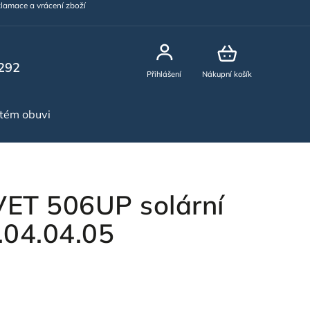
lamace a vrácení zboží
292
Přihlášení
Nákupní košík
stém obuvi
NOVINKY
VET 506UP solární
04.04.05