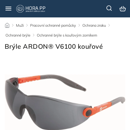
/
Muži
/
Pracovní ochranné pomůcky
/
Ochrana zraku
/
Ochranné brýle
/
Ochranné brýle s kouřovým zorníkem
/
Brýle ARDON® V6100 kouřové