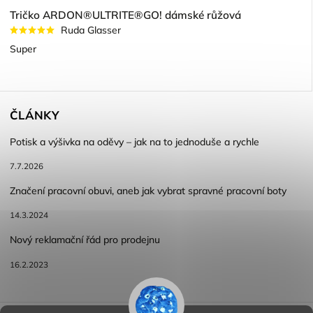
Tričko ARDON®ULTRITE®GO! dámské růžová
Ruda Glasser
Super
ČLÁNKY
Potisk a výšivka na oděvy – jak na to jednoduše a rychle
7.7.2026
Značení pracovní obuvi, aneb jak vybrat spravné pracovní boty
14.3.2024
Nový reklamační řád pro prodejnu
16.2.2023
Reklamace a vracení zboží
Obchodní podmínky