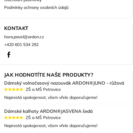
Podmínky ochrany osobních údajů
KONTAKT
hora.pavel
@
ardon.cz
+420 601 534 292
Facebook
JAK HODNOTÍTE NAŠE PRODUKTY?
Dámský volnočasový nazouvák ARDON®JUNO - růžová
ZŠ a MŠ Petrovice
Naprostá spokojenost, všem vřele doporučujeme!
Dámské kalhoty ARDON®JASVENA šedá
ZŠ a MŠ Petrovice
Naprostá spokojenost, všem vřele doporučujeme!