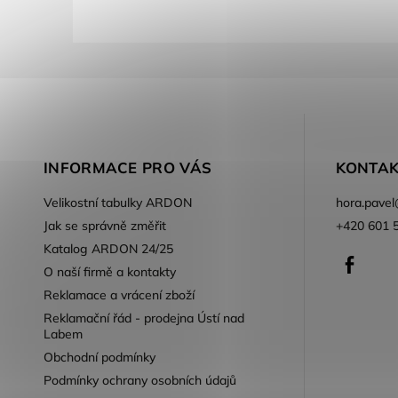
INFORMACE PRO VÁS
KONTAK
Velikostní tabulky ARDON
hora.pavel
Jak se správně změřit
+420 601 
Katalog ARDON 24/25
Faceb
O naší firmě a kontakty
Reklamace a vrácení zboží
Reklamační řád - prodejna Ústí nad
Labem
Obchodní podmínky
Podmínky ochrany osobních údajů