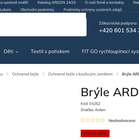
se správně změřit
Katalog ARDON 24/25
O naší firmě a kontakty
Rek
d Labem
Obchodní podmínky
Podmínky ochrany osobních údajů
Zákaznická podpora:
+420 601 534 
Děti
Textil s potiskem
FIT GO rychloupínací sy
ku
/
Ochranné brýle
/
Ochranné brýle s kouřovým zorníkem
/
Brýle A
Brýle AR
Kód:
E4262
Značka:
Ardon
Neohodnoceno
VÍCE ZA MÉNĚ