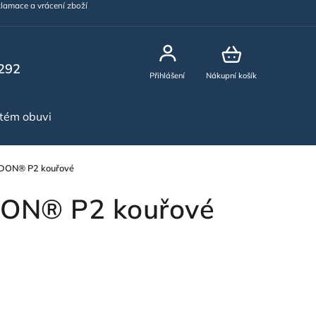
lamace a vrácení zboží
292
Přihlášení
Nákupní košík
stém obuvi
NOVINKY
RDON® P2 kouřové
DON® P2 kouřové