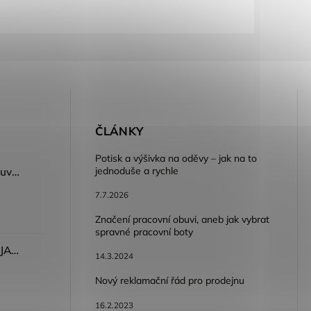
E
ČLÁNKY
Potisk a výšivka na oděvy – jak na to
jednoduše a rychle
Dámský volnočasový nazouvák ARDON®JUNO - růžová
7.7.2026
Značení pracovní obuvi, aneb jak vybrat
spravné pracovní boty
Dámské kalhoty ARDON®JASVENA šedá
14.3.2024
Nový reklamační řád pro prodejnu
16.2.2023