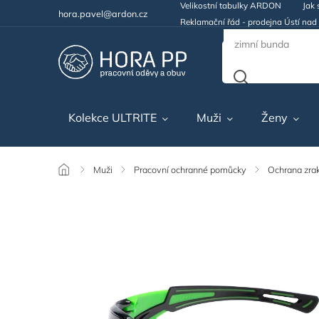
Velikostní tabulky ARDON
Jak 
hora.pavel@ardon.cz
Reklamační řád - prodejna Ústí na
Kolekce ULTRITE
Muži
Ženy
/
Muži
/
Pracovní ochranné pomůcky
/
Ochrana zra