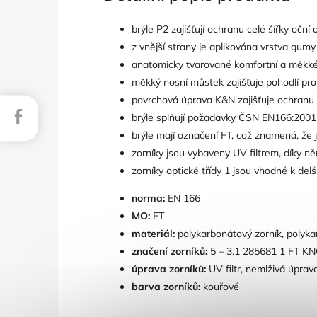
brýle P2 zajišťují ochranu celé šířky oční
z vnější strany je aplikována vrstva gumy
anatomicky tvarované komfortní a měkké 
měkký nosní můstek zajišťuje pohodlí pr
povrchová úprava K&N zajišťuje ochranu p
Facebook
brýle splňují požadavky ČSN EN166:2001
brýle mají označení FT, což znamená, že 
zorníky jsou vybaveny UV filtrem, díky n
zorníky optické třídy 1 jsou vhodné k del
norma:
EN 166
MO:
FT
materiál:
polykarbonátový zorník, polyka
značení zorníků:
5 – 3.1 285681 1 FT K
úprava zorníků:
UV filtr, nemlživá úprav
barva zorníků:
kouřové