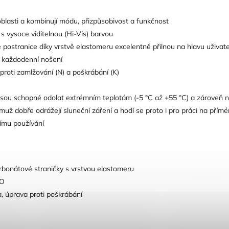
 oblasti a kombinují módu, přizpůsobivost a funkčnost
 s vysoce viditelnou (Hi-Vis) barvou
postranice díky vrstvě elastomeru excelentně přilnou na hlavu uživat
o každodenní nošení
roti zamlžování (N) a poškrábání (K)
jsou schopné odolat extrémním teplotám (-5 °C až +55 °C) a zároveň n
ěmuž dobře odrážejí sluneční záření a hodí se proto i pro práci na pří
šímu používání
rbonátové straničky s vrstvou elastomeru
NO
a, úprava proti poškrábání