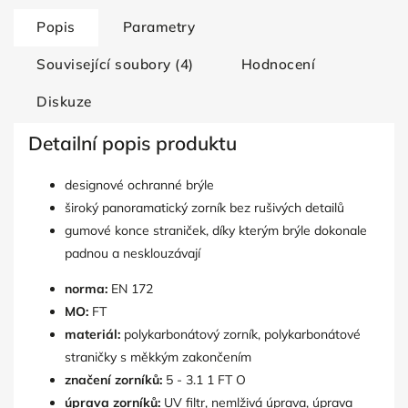
Popis
Parametry
Související soubory (4)
Hodnocení
Diskuze
Detailní popis produktu
designové ochranné brýle
široký panoramatický zorník bez rušivých detailů
gumové konce straniček, díky kterým brýle dokonale
padnou a nesklouzávají
norma:
EN 172
MO:
FT
materiál:
polykarbonátový zorník, polykarbonátové
straničky s měkkým zakončením
značení zorníků:
5 - 3.1 1 FT O
úprava zorníků:
UV filtr, nemlživá úprava, úprava