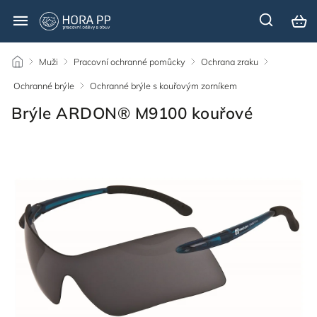
/
Muži
/
Pracovní ochranné pomůcky
/
Ochrana zraku
/
Ochranné brýle
/
Ochranné brýle s kouřovým zorníkem
/
Brýle ARDON® M9100 kouřové