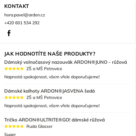
KONTAKT
hora.pavel
@
ardon.cz
+420 601 534 292
Facebook
JAK HODNOTÍTE NAŠE PRODUKTY?
Dámský volnočasový nazouvák ARDON®JUNO - růžová
ZŠ a MŠ Petrovice
Naprostá spokojenost, všem vřele doporučujeme!
Dámské kalhoty ARDON®JASVENA šedá
ZŠ a MŠ Petrovice
Naprostá spokojenost, všem vřele doporučujeme!
Tričko ARDON®ULTRITE®GO! dámské růžová
Ruda Glasser
Super