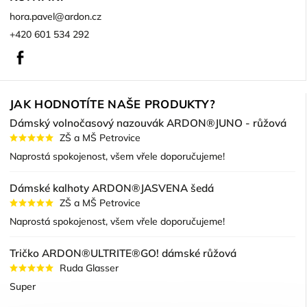
hora.pavel
@
ardon.cz
+420 601 534 292
Facebook
JAK HODNOTÍTE NAŠE PRODUKTY?
Dámský volnočasový nazouvák ARDON®JUNO - růžová
ZŠ a MŠ Petrovice
Naprostá spokojenost, všem vřele doporučujeme!
Dámské kalhoty ARDON®JASVENA šedá
ZŠ a MŠ Petrovice
Naprostá spokojenost, všem vřele doporučujeme!
Tričko ARDON®ULTRITE®GO! dámské růžová
Ruda Glasser
Super