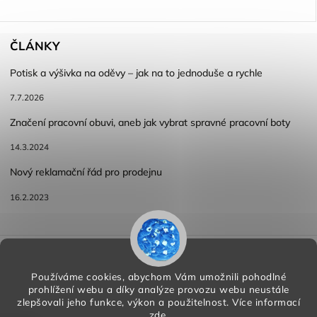
ČLÁNKY
Potisk a výšivka na oděvy – jak na to jednoduše a rychle
7.7.2026
Značení pracovní obuvi, aneb jak vybrat spravné pracovní boty
14.3.2024
Nový reklamační řád pro prodejnu
16.2.2023
Reklamace a vracení zboží
Obchodní podmínky
Podmínky ochrany osobních údajů
Používáme cookies, abychom Vám umožnili pohodlné
prohlížení webu a díky analýze provozu webu neustále
zlepšovali jeho funkce, výkon a použitelnost.
Více informací
zde
.