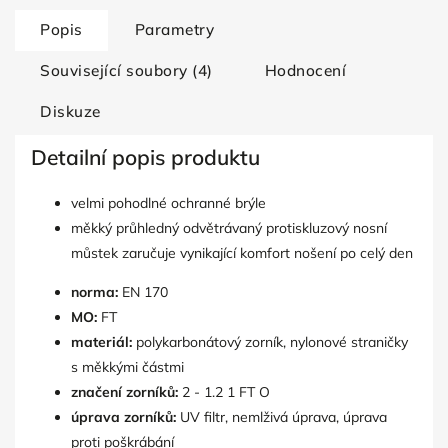
Popis
Parametry
Související soubory (4)
Hodnocení
Diskuze
Detailní popis produktu
velmi pohodlné ochranné brýle
měkký průhledný odvětrávaný protiskluzový nosní
můstek zaručuje vynikající komfort nošení po celý den
norma:
EN 170
MO:
FT
materiál:
polykarbonátový zorník, nylonové straničky
s měkkými částmi
značení zorníků:
2 - 1.2 1 FT O
úprava zorníků:
UV filtr, nemlživá úprava, úprava
proti poškrábání