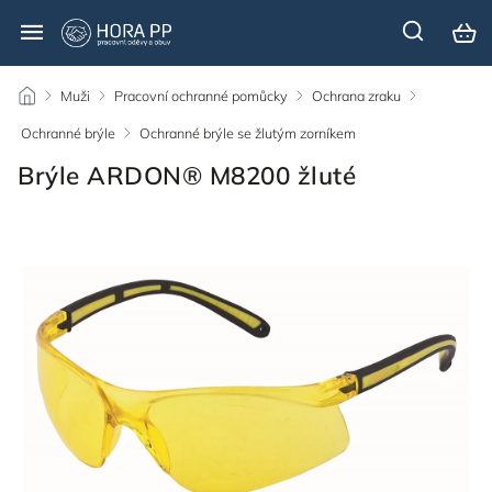
/
Muži
/
Pracovní ochranné pomůcky
/
Ochrana zraku
/
Ochranné brýle
/
Ochranné brýle se žlutým zorníkem
/
Brýle ARDON® M8200 žluté