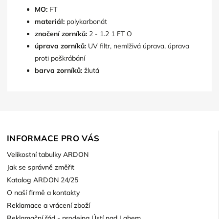
MO:
FT
materiál:
polykarbonát
značení zorníků:
2 - 1.2 1 FT O
úprava zorníků:
UV filtr, nemlživá úprava, úprava
proti poškrábání
barva zorníků:
žlutá
INFORMACE PRO VÁS
Velikostní tabulky ARDON
Jak se správně změřit
Katalog ARDON 24/25
O naší firmě a kontakty
Reklamace a vrácení zboží
Reklamační řád - prodejna Ústí nad Labem