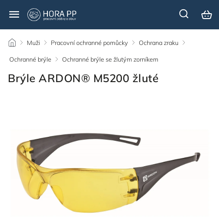
/
Muži
/
Pracovní ochranné pomůcky
/
Ochrana zraku
/
Ochranné brýle
/
Ochranné brýle se žlutým zorníkem
/
Brýle ARDON® M5200 žluté