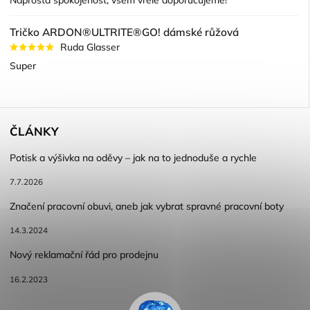
Naprostá spokojenost, všem vřele doporučujeme!
Tričko ARDON®ULTRITE®GO! dámské růžová
Ruda Glasser
Super
ČLÁNKY
Potisk a výšivka na oděvy – jak na to jednoduše a rychle
7.7.2026
Značení pracovní obuvi, aneb jak vybrat spravné pracovní boty
14.3.2024
Nový reklamační řád pro prodejnu
16.2.2023