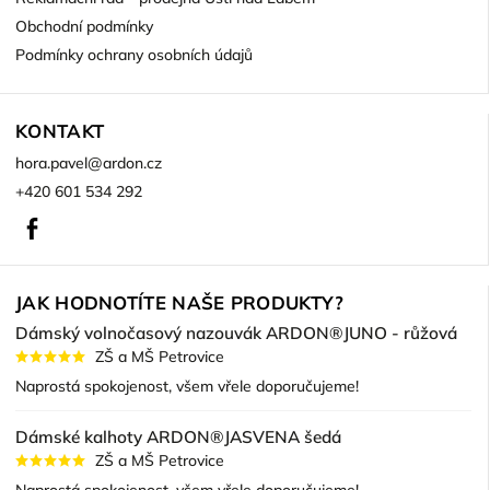
Obchodní podmínky
Podmínky ochrany osobních údajů
KONTAKT
hora.pavel
@
ardon.cz
+420 601 534 292
Facebook
JAK HODNOTÍTE NAŠE PRODUKTY?
Dámský volnočasový nazouvák ARDON®JUNO - růžová
ZŠ a MŠ Petrovice
Naprostá spokojenost, všem vřele doporučujeme!
Dámské kalhoty ARDON®JASVENA šedá
ZŠ a MŠ Petrovice