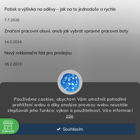
Potisk a výšivka na oděvy – jak na to jednoduše a rychle
7.7.2026
Značení pracovní obuvi, aneb jak vybrat spravné pracovní boty
14.3.2024
Nový reklamační řád pro prodejnu
16.2.2023
Reklamace a vracení zboží
Obchodní podmínky
Podmínky ochrany osobních údajů
Používáme cookies, abychom Vám umožnili pohodlné
prohlížení webu a díky analýze provozu webu neustále
zlepšovali jeho funkce, výkon a použitelnost.
Více informací
zde
.
Copyright 2026
HORA PP s.r.o.
. Všechna práva vyhrazena.
Vytvořil
Shoptet
| Design
Shoptak.cz
Souhlasím
Zobrazit
Vytvořil Shoptet
ě