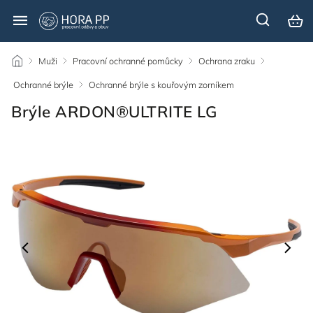
/
Muži
/
Pracovní ochranné pomůcky
/
Ochrana zraku
/
Ochranné brýle
/
Ochranné brýle s kouřovým zorníkem
/
Brýle ARDON®ULTRITE LG