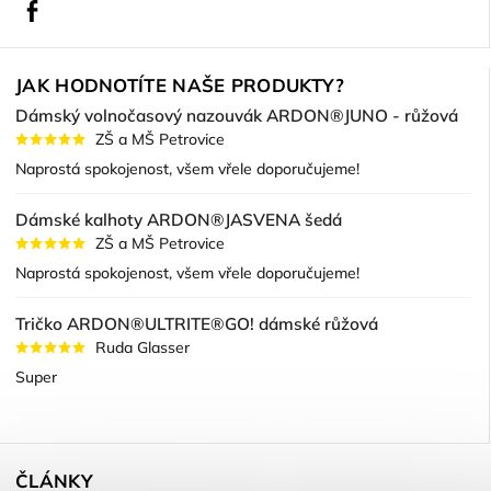
Facebook
JAK HODNOTÍTE NAŠE PRODUKTY?
Dámský volnočasový nazouvák ARDON®JUNO - růžová
ZŠ a MŠ Petrovice
Naprostá spokojenost, všem vřele doporučujeme!
Dámské kalhoty ARDON®JASVENA šedá
ZŠ a MŠ Petrovice
Naprostá spokojenost, všem vřele doporučujeme!
Tričko ARDON®ULTRITE®GO! dámské růžová
Ruda Glasser
Super
ČLÁNKY