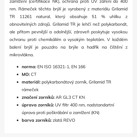
zamlžení (certifikace NK), ochrana proti UV záření do 400
nm. Rámeček těchto brýlí je vyrobený z materiálu Grilamid
TR 11261 natural, který obsahuje 51 % uhlíku z
obnovitelných zdrojů. Grilamid TR je lehčí než polykarbonát,
ale přitom pevnější a odolnější, zároveň poskytuje vysokou
ochranu proti chemikáliím a vysokým teplotám. V každém
balení brýlí je pouzdro na brýle a hadřík na čištění z
mikrovlákna.
norma:
EN ISO 16321-1, EN 166
MO:
CT
materiál:
polykarbonátový zorník, Grilamid TR
rámeček
značení zorníků:
AR GL3 CT KN
úprava zorníků:
UV filtr 400 nm, nadstandartní
úprava proti poškrábání a zamlžení (KN)
barva zorníků:
zlatá REVO