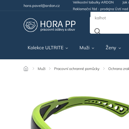
Velikostní tabulky ARDON
Jak 
hora.pavel@ardon.cz
Reklamační řád - prodejna Ústí na
Kolekce ULTRITE
Muži
Ženy
/
Muži
/
Pracovní ochranné pomůcky
/
Ochrana zra