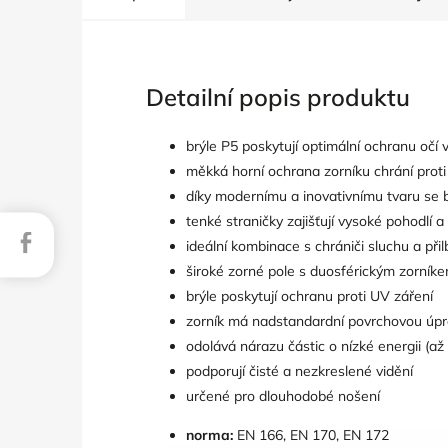
Detailní popis produktu
brýle P5 poskytují optimální ochranu očí 
měkká horní ochrana zorníku chrání prot
díky modernímu a inovativnímu tvaru se b
tenké straničky zajišťují vysoké pohodlí a 
Facebook
ideální kombinace s chrániči sluchu a při
široké zorné pole s duosférickým zorník
brýle poskytují ochranu proti UV záření
zorník má nadstandardní povrchovou úpra
odolává nárazu částic o nízké energii (až 
podporují čisté a nezkreslené vidění
určené pro dlouhodobé nošení
norma:
EN 166, EN 170, EN 172