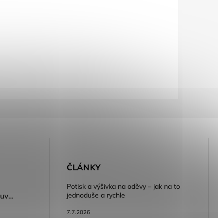
E
ČLÁNKY
Potisk a výšivka na oděvy – jak na to
jednoduše a rychle
Dámský volnočasový nazouvák ARDON®JUNO - růžová
7.7.2026