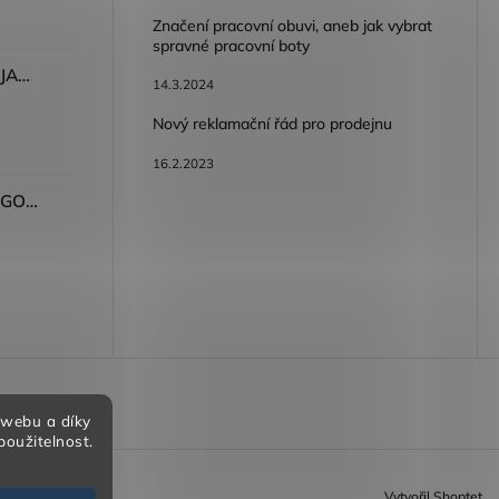
Značení pracovní obuvi, aneb jak vybrat
spravné pracovní boty
Dámské kalhoty ARDON®JASVENA šedá
14.3.2024
Nový reklamační řád pro prodejnu
16.2.2023
Tričko ARDON®ULTRITE®GO! dámské růžová
bních údajů
 webu a díky
použitelnost.
Vytvořil Shoptet