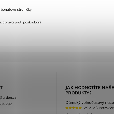
rbonátové straničky
a, úprava proti poškrábání
T
JAK HODNOTÍTE NAŠ
PRODUKTY?
@
ardon.cz
534 292
ZŠ a MŠ Petrovice
ook