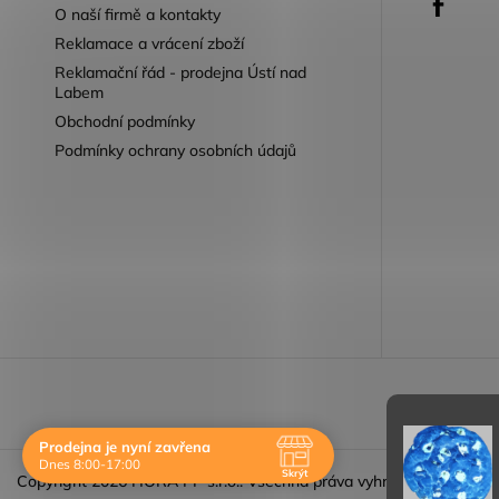
O naší firmě a kontakty
Reklamace a vrácení zboží
Reklamační řád - prodejna Ústí nad
Labem
Obchodní podmínky
Podmínky ochrany osobních údajů
Reklamace 
Prodejna je nyní zavřena
Dnes 8:00-17:00
Skrýt
Copyright 2026
HORA PP s.r.o.
. Všechna práva vyhrazena.