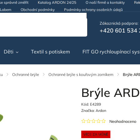
se správně změřit
Katalog ARDON 24/25
O naší firmě a kontakty
Rek
d Labem
Obchodní podmínky
Podmínky ochrany osobních údajů
Zákaznická podpora:
+420 601 534 
Děti
Textil s potiskem
FIT GO rychloupínací sy
ku
/
Ochranné brýle
/
Ochranné brýle s kouřovým zorníkem
/
Brýle A
Brýle AR
Kód:
E4289
Značka:
Ardon
Neohodnoceno
VÍCE ZA MÉNĚ