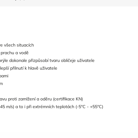
ve všech situacích
i prachu a vodě
rýle dokonale přizpůsobí tvaru obličeje uživatele
lepší přilnutí k hlavě uživatele
lbami
em
vu proti zamlžení a oděru (certifikace KN)
45 m/s) a to i při extrémních teplotách (-5°C - +55°C)