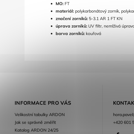
MO:
FT
materiál:
polykarbonátový zorník, polyka
značení zorníků:
5-3.1 AR 1 FT KN
úprava zorníků:
UV filtr, nemlživá úprav
barva zorníků:
kouřová
INFORMACE PRO VÁS
KONTAK
Velikostní tabulky ARDON
hora.pavel
Jak se správně změřit
+420 601 
Katalog ARDON 24/25
Faceb