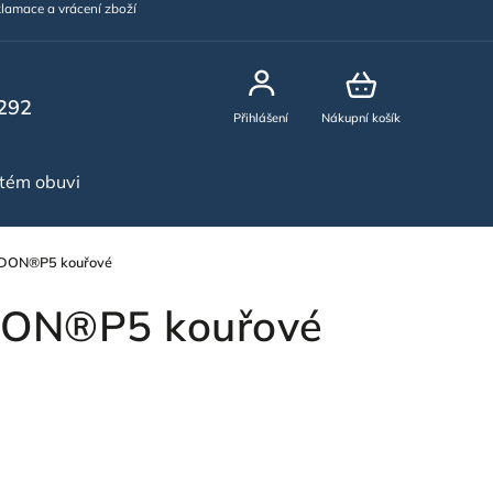
lamace a vrácení zboží
292
Přihlášení
Nákupní košík
stém obuvi
NOVINKY
RDON®P5 kouřové
DON®P5 kouřové