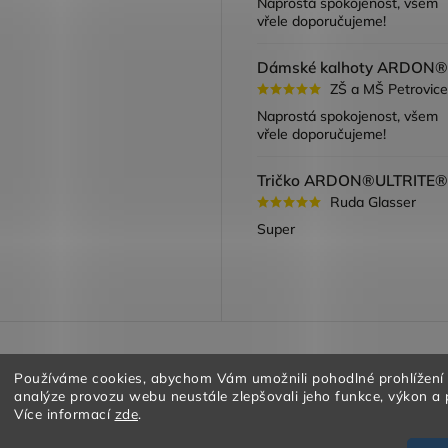
Naprostá spokojenost, všem
vřele doporučujeme!
ZŠ a MŠ Petrovice
Naprostá spokojenost, všem
vřele doporučujeme!
Ruda Glasser
Super
a vracení zboží
Obchodní podmínky
Podmínky ochrany oso
Používáme cookies, abychom Vám umožnili pohodlné prohlížení
analýze provozu webu neustále zlepšovali jeho funkce, výkon a 
Více informací
zde
.