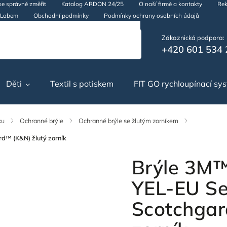
se správně změřit
Katalog ARDON 24/25
O naší firmě a kontakty
Rek
d Labem
Obchodní podmínky
Podmínky ochrany osobních údajů
Zákaznická podpora:
+420 601 534 
Děti
Textil s potiskem
FIT GO rychloupínací sy
ku
/
Ochranné brýle
/
Ochranné brýle se žlutým zorníkem
/
™ (K&N) žlutý zorník
Brýle 3M
YEL-EU Se
Scotchgar