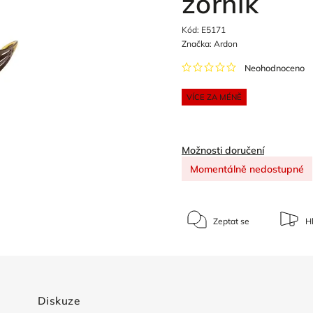
zorník
Kód:
E5171
Značka:
Ardon
Neohodnoceno
VÍCE ZA MÉNĚ
Možnosti doručení
Momentálně nedostupné
Zeptat se
Hl
Diskuze