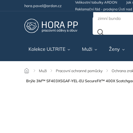
Velikostní tabulky ARDON
Jak 
hora.pavel@ardon.cz
Reklamační řád - prodejna Ústí na
Kolekce ULTRITE
Muži
Ženy
/
Muži
/
Pracovní ochranné pomůcky
/
Ochrana zra
Brýle 3M™ SF403XSGAF-YEL-EU SecureFit™ 400X Scotchgard