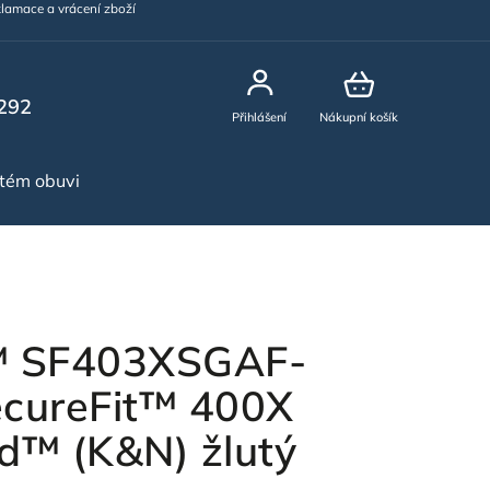
lamace a vrácení zboží
292
Přihlášení
Nákupní košík
stém obuvi
NOVINKY
™ SF403XSGAF-
cureFit™ 400X
d™ (K&N) žlutý