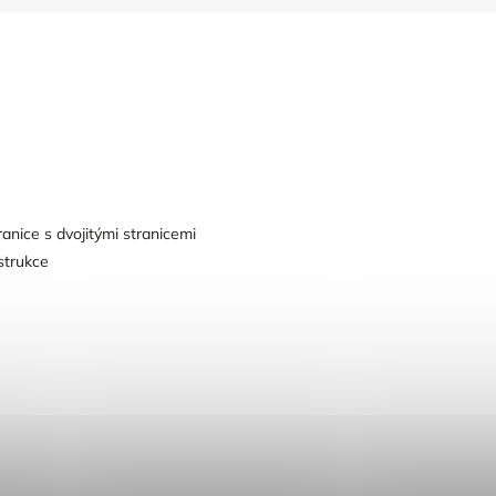
anice s dvojitými stranicemi
strukce