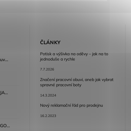
E
ČLÁNKY
Potisk a výšivka na oděvy – jak na to
jednoduše a rychle
Dámský volnočasový nazouvák ARDON®JUNO - růžová
7.7.2026
Značení pracovní obuvi, aneb jak vybrat
spravné pracovní boty
Dámské kalhoty ARDON®JASVENA šedá
14.3.2024
Nový reklamační řád pro prodejnu
16.2.2023
Tričko ARDON®ULTRITE®GO! dámské růžová