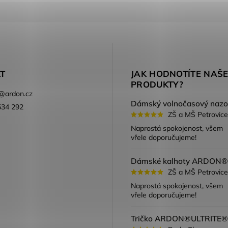
T
JAK HODNOTÍTE NAŠ
PRODUKTY?
@
ardon.cz
534 292
ZŠ a MŠ Petrovice
ook
Naprostá spokojenost, všem
vřele doporučujeme!
ZŠ a MŠ Petrovice
Naprostá spokojenost, všem
vřele doporučujeme!