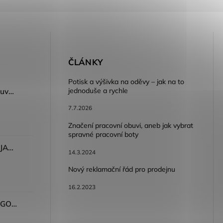
E
ČLÁNKY
Potisk a výšivka na oděvy – jak na to
jednoduše a rychle
Dámský volnočasový nazouvák ARDON®JUNO - růžová
7.7.2026
Značení pracovní obuvi, aneb jak vybrat
spravné pracovní boty
Dámské kalhoty ARDON®JASVENA šedá
14.3.2024
Nový reklamační řád pro prodejnu
16.2.2023
Tričko ARDON®ULTRITE®GO! dámské růžová