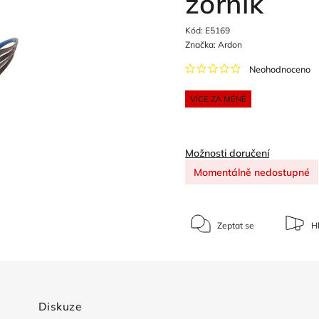
zorník
Kód:
E5169
Značka:
Ardon
Neohodnoceno
VÍCE ZA MÉNĚ
Možnosti doručení
Momentálně nedostupné
Zeptat se
Hl
Diskuze