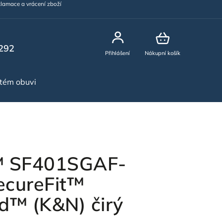
lamace a vrácení zboží
292
Přihlášení
Nákupní košík
stém obuvi
NOVINKY
™ SF401SGAF-
ecureFit™
d™ (K&N) čirý