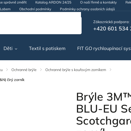
se správně změřit
Katalog ARDON 24/25
O naší firmě a kontakty
Rek
d Labem
Obchodní podmínky
Podmínky ochrany osobních údajů
Zákaznická podpora:
+420 601 534 
Děti
Textil s potiskem
FIT GO rychloupínací sy
ku
/
Ochranné brýle
/
Ochranné brýle s kouřovým zorníkem
/
) čirý zorník
Brýle 3M
BLU-EU S
Scotchgar