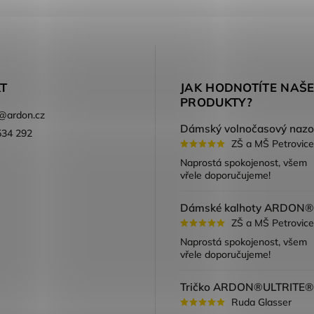
T
JAK HODNOTÍTE NAŠ
PRODUKTY?
@
ardon.cz
534 292
ZŠ a MŠ Petrovice
ook
Naprostá spokojenost, všem
vřele doporučujeme!
ZŠ a MŠ Petrovice
Naprostá spokojenost, všem
vřele doporučujeme!
Ruda Glasser