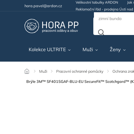
Velikostní tabulky ARDON
Jak 
hora.pavel@ardon.cz
Reklamační řád - prodejna Ústí na
Kolekce ULTRITE
Muži
Ženy
/
Muži
/
Pracovní ochranné pomůcky
/
Ochrana zra
Brýle 3M™ SF401SGAF-BLU-EU SecureFit™ Scotchgard™ (K&N