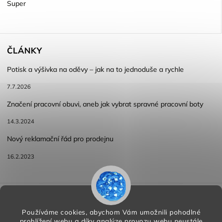
Super
ČLÁNKY
Potisk a výšivka na oděvy – jak na to jednoduše a rychle
7.7.2026
Značení pracovní obuvi, aneb jak vybrat spravné pracovní boty
14.3.2024
Nový reklamační řád pro prodejnu
16.2.2023
Reklamace a vracení zboží
Obchodní podmínky
Podmínky ochrany osobních údajů
Používáme cookies, abychom Vám umožnili pohodlné
prohlížení webu a díky analýze provozu webu neustále