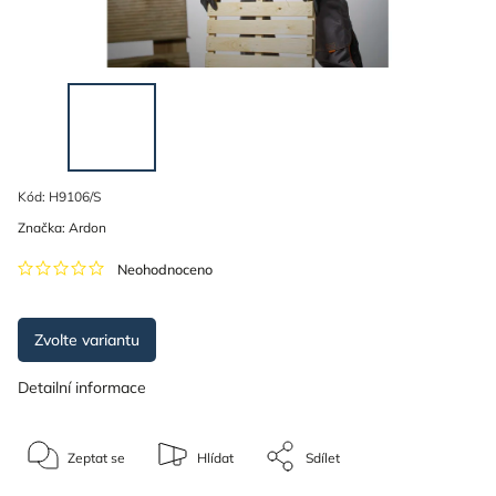
Kód:
H9106/S
Značka:
Ardon
Neohodnoceno
Zvolte variantu
Detailní informace
Zeptat se
Hlídat
Sdílet