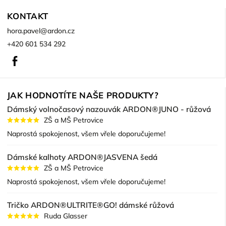
KONTAKT
hora.pavel
@
ardon.cz
+420 601 534 292
Facebook
JAK HODNOTÍTE NAŠE PRODUKTY?
Dámský volnočasový nazouvák ARDON®JUNO - růžová
ZŠ a MŠ Petrovice
Naprostá spokojenost, všem vřele doporučujeme!
Dámské kalhoty ARDON®JASVENA šedá
ZŠ a MŠ Petrovice
Naprostá spokojenost, všem vřele doporučujeme!
Tričko ARDON®ULTRITE®GO! dámské růžová
Ruda Glasser