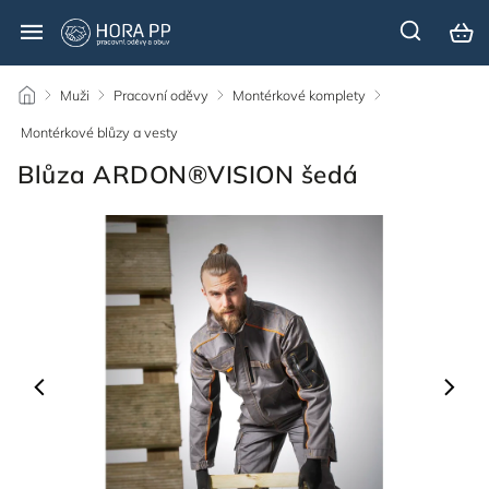
/
Muži
/
Pracovní oděvy
/
Montérkové komplety
/
Montérkové blůzy a vesty
/
Blůza ARDON®VISION šedá