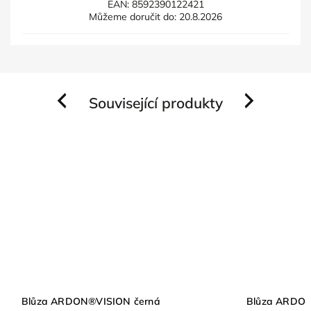
EAN:
8592390122421
Můžeme doručit do:
20.8.2026
Související produkty
Previous
Next
Blůza ARDON®VISION černá
Blůza ARDON