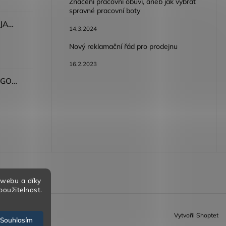
Značení pracovní obuvi, aneb jak vybrat
spravné pracovní boty
Dámské kalhoty ARDON®JASVENA šedá
14.3.2024
Nový reklamační řád pro prodejnu
16.2.2023
Tričko ARDON®ULTRITE®GO! dámské růžová
bních údajů
 webu a díky
použitelnost.
Vytvořil Shoptet
Souhlasím