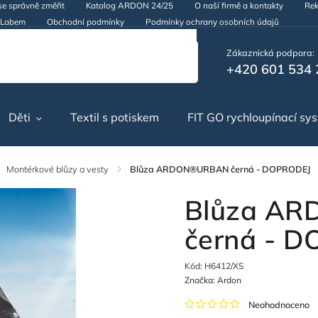
se správně změřit
Katalog ARDON 24/25
O naší firmě a kontakty
Rek
d Labem
Obchodní podmínky
Podmínky ochrany osobních údajů
Zákaznická podpora:
+420 601 534 
Děti
Textil s potiskem
FIT GO rychloupínací sy
Montérkové blůzy a vesty
/
Blůza ARDON®URBAN černá - DOPRODEJ
Blůza A
černá - 
Kód:
H6412/XS
Značka:
Ardon
Neohodnoceno