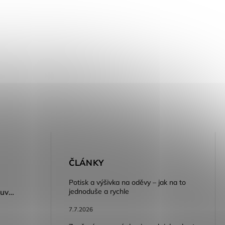
E
ČLÁNKY
Potisk a výšivka na oděvy – jak na to
jednoduše a rychle
Dámský volnočasový nazouvák ARDON®JUNO - růžová
7.7.2026