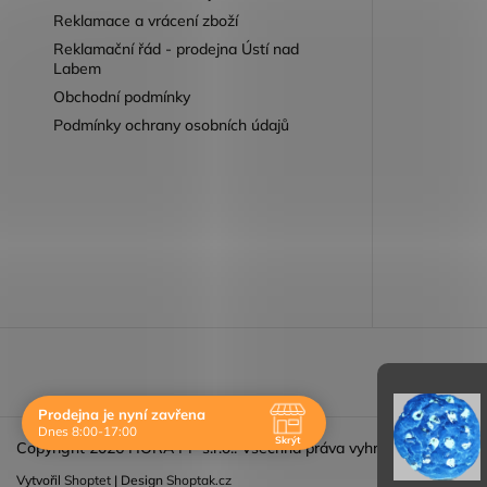
Reklamace a vrácení zboží
Reklamační řád - prodejna Ústí nad
Labem
Obchodní podmínky
Podmínky ochrany osobních údajů
Reklamace 
Prodejna je nyní zavřena
Dnes 8:00-17:00
Skrýt
Copyright 2026
HORA PP s.r.o.
. Všechna práva vyhrazena.
Navštivte nás osobně
Vytvořil
Shoptet
| Design
Shoptak.cz