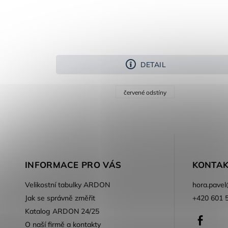
DETAIL
červené odstíny
INFORMACE PRO VÁS
KONTAK
Velikostní tabulky ARDON
hora.pavel
Jak se správně změřit
+420 601 
Katalog ARDON 24/25
Faceb
O naší firmě a kontakty