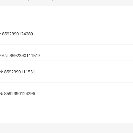
:
8592390124289
EAN:
8592390111517
N:
8592390111531
N:
8592390124296