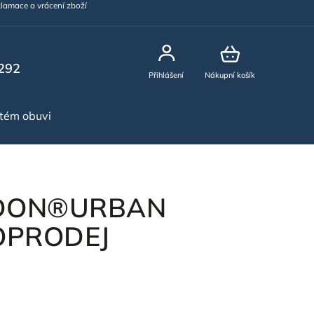
lamace a vrácení zboží
292
Přihlášení
Nákupní košík
stém obuvi
NOVINKY
RDON®URBAN
DOPRODEJ