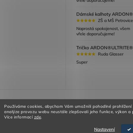
vřele doporučujeme!
ZŠ a MŠ Petrovice
Naprostá spokojenost, všem
vřele doporučujeme!
Ruda Glasser
Super
a vracení zboží
Obchodní podmínky
Podmínky ochrany oso
Používáme cookies, abychom Vám umožnili pohodlné prohlížení
analýze provozu webu neustále zlepšovali jeho funkce, výkon a 
Více informací
zde
.
Nastavení