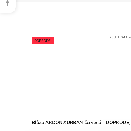
Facebook
Kód:
H6415
DOPRODEJ
Blůza ARDON®URBAN červená - DOPRODEJ