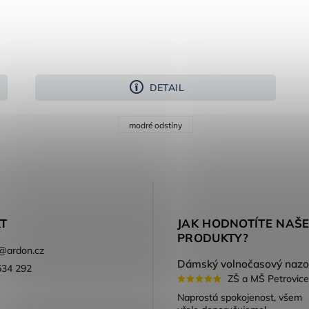
DETAIL
modré odstíny
T
JAK HODNOTÍTE NAŠ
PRODUKTY?
@
ardon.cz
534 292
ZŠ a MŠ Petrovice
ook
Naprostá spokojenost, všem