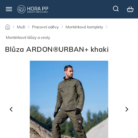
/
Muži
/
Pracovní oděvy
/
Montérkové komplety
/
Montérkové blůzy a vesty
/
Blůza ARDON®URBAN+ khaki