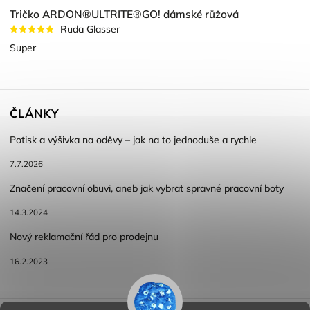
Tričko ARDON®ULTRITE®GO! dámské růžová
Ruda Glasser
Super
ČLÁNKY
Potisk a výšivka na oděvy – jak na to jednoduše a rychle
7.7.2026
Značení pracovní obuvi, aneb jak vybrat spravné pracovní boty
14.3.2024
Nový reklamační řád pro prodejnu
16.2.2023
Reklamace a vracení zboží
Obchodní podmínky