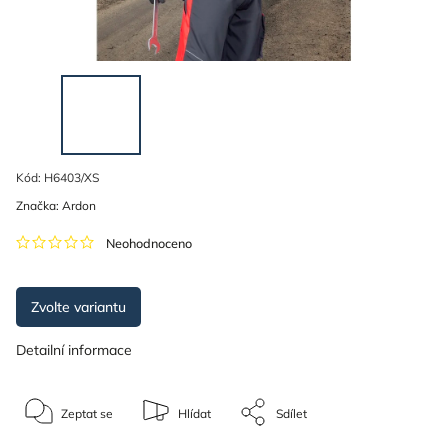
Kód:
H6403/XS
Značka:
Ardon
Neohodnoceno
Zvolte variantu
Detailní informace
Zeptat se
Hlídat
Sdílet