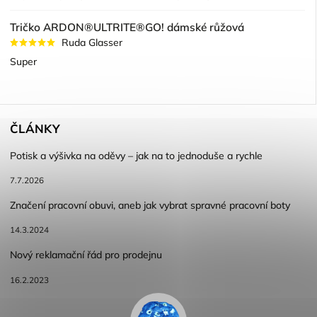
Tričko ARDON®ULTRITE®GO! dámské růžová
Ruda Glasser
Super
ČLÁNKY
Potisk a výšivka na oděvy – jak na to jednoduše a rychle
7.7.2026
Značení pracovní obuvi, aneb jak vybrat spravné pracovní boty
14.3.2024
Nový reklamační řád pro prodejnu
16.2.2023