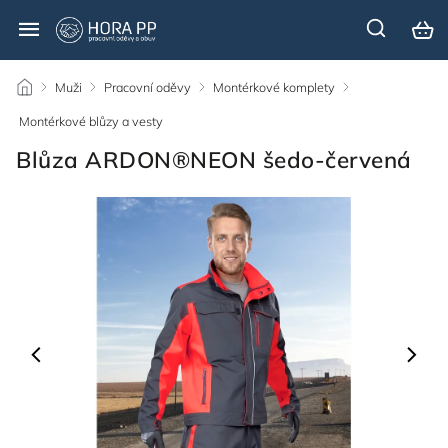
/
Muži
/
Pracovní oděvy
/
Montérkové komplety
/
Montérkové blůzy a vesty
/
Blůza ARDON®NEON šedo-červená