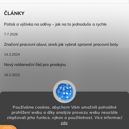
ČLÁNKY
Potisk a výšivka na oděvy – jak na to jednoduše a rychle
7.7.2026
Značení pracovní obuvi, aneb jak vybrat spravné pracovní boty
14.3.2024
Nový reklamační řád pro prodejnu
16.2.2023
Reklamace a vracení zboží
Obchodní podmínky
Podmínky ochrany osobních údajů
Používáme cookies, abychom Vám umožnili pohodlné
prohlížení webu a díky analýze provozu webu neustále
zlepšovali jeho funkce, výkon a použitelnost.
Více informací
zde
.
Copyright 2026
HORA PP s.r.o.
. Všechna práva vyhrazena.