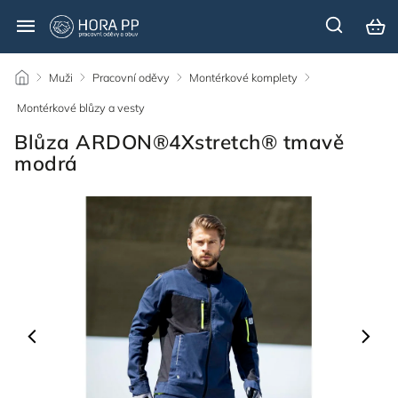
/
Muži
/
Pracovní oděvy
/
Montérkové komplety
/
Montérkové blůzy a vesty
/
Blůza ARDON®4Xstretch® tmavě
modrá