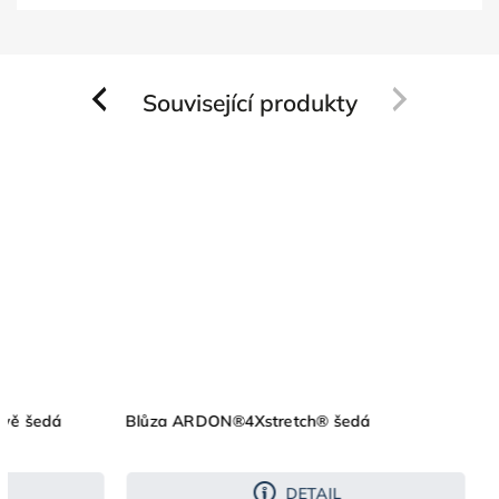
Související produkty
Previous
Next
vě šedá
Blůza ARDON®4Xstretch® šedá
DETAIL