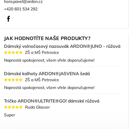
hora.pavel
@
ardon.cz
+420 601 534 292
Facebook
JAK HODNOTÍTE NAŠE PRODUKTY?
Dámský volnočasový nazouvák ARDON®JUNO - růžová
ZŠ a MŠ Petrovice
Naprostá spokojenost, všem vřele doporučujeme!
Dámské kalhoty ARDON®JASVENA šedá
ZŠ a MŠ Petrovice
Naprostá spokojenost, všem vřele doporučujeme!
Tričko ARDON®ULTRITE®GO! dámské růžová
Ruda Glasser
Super