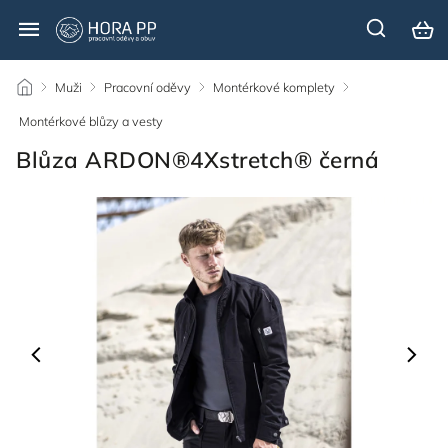
/
Muži
/
Pracovní oděvy
/
Montérkové komplety
/
Montérkové blůzy a vesty
/
Blůza ARDON®4Xstretch® černá