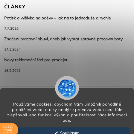
ČLÁNKY
Potisk a výšivka na oděvy – jak na to jednoduše a rychle
7.7.2026
Značení pracovní obuvi, aneb jak vybrat spravné pracovní boty
14.3.2024
Nový reklamační řád pro prodejnu
16.2.2023
Reklamace a vracení zboží
Obchodní podmínky
Podmínky ochrany osobních údajů
Používáme cookies, abychom Vám umožnili pohodlné
prohlížení webu a díky analýze provozu webu neustále
zlepšovali jeho funkce, výkon a použitelnost.
Více informací
zde
.
Copyright 2026
HORA PP s.r.o.
. Všechna práva vyhrazena.
Vytvořil
Shoptet
| Design
Shoptak.cz
Souhlasím