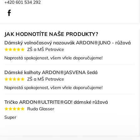
+420 601 534 292
Facebook
JAK HODNOTÍTE NAŠE PRODUKTY?
Dámský volnočasový nazouvák ARDON®JUNO - růžová
ZŠ a MŠ Petrovice
Naprostá spokojenost, všem vřele doporučujeme!
Dámské kalhoty ARDON®JASVENA šedá
ZŠ a MŠ Petrovice
Naprostá spokojenost, všem vřele doporučujeme!
Tričko ARDON®ULTRITE®GO! dámské růžová
Ruda Glasser
Super