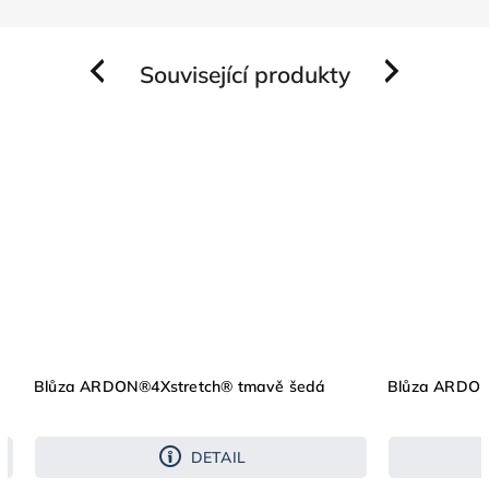
Související produkty
Previous
Next
Blůza ARDON®4Xstretch® tmavě šedá
Blůza ARDON
DETAIL