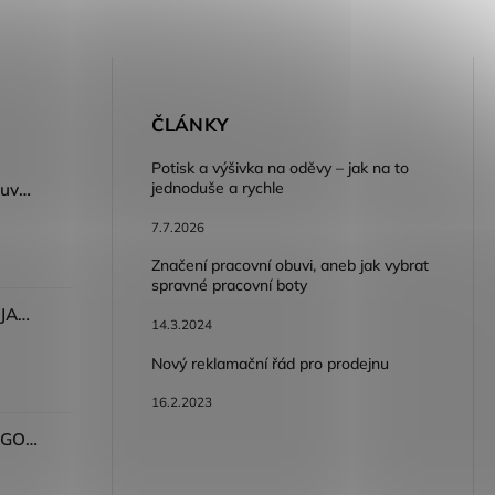
E
ČLÁNKY
Potisk a výšivka na oděvy – jak na to
jednoduše a rychle
Dámský volnočasový nazouvák ARDON®JUNO - růžová
7.7.2026
Značení pracovní obuvi, aneb jak vybrat
spravné pracovní boty
Dámské kalhoty ARDON®JASVENA šedá
14.3.2024
Nový reklamační řád pro prodejnu
16.2.2023
Tričko ARDON®ULTRITE®GO! dámské růžová