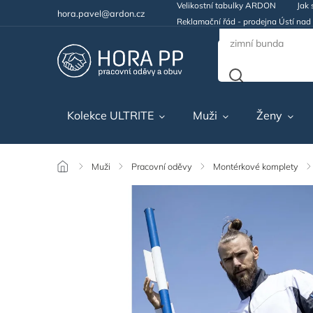
Velikostní tabulky ARDON
Jak 
hora.pavel@ardon.cz
Reklamační řád - prodejna Ústí na
Kolekce ULTRITE
Muži
Ženy
/
Muži
/
Pracovní oděvy
/
Montérkové komplety
/