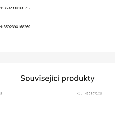
N:
8592390168252
N:
8592390168269
Související produkty
/S
Kód:
H6087/2XS