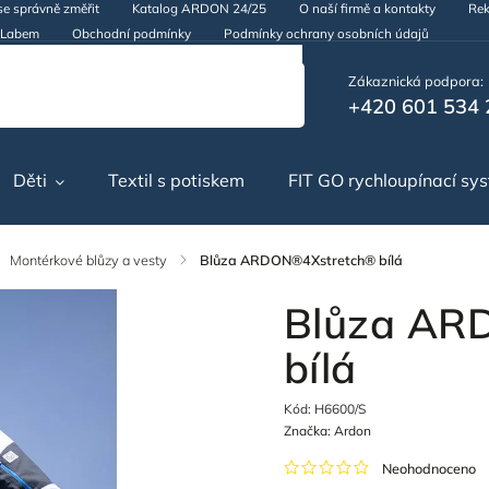
se správně změřit
Katalog ARDON 24/25
O naší firmě a kontakty
Rek
d Labem
Obchodní podmínky
Podmínky ochrany osobních údajů
Zákaznická podpora:
+420 601 534 
Děti
Textil s potiskem
FIT GO rychloupínací sy
Montérkové blůzy a vesty
/
Blůza ARDON®4Xstretch® bílá
Blůza AR
bílá
Kód:
H6600/S
Značka:
Ardon
Neohodnoceno