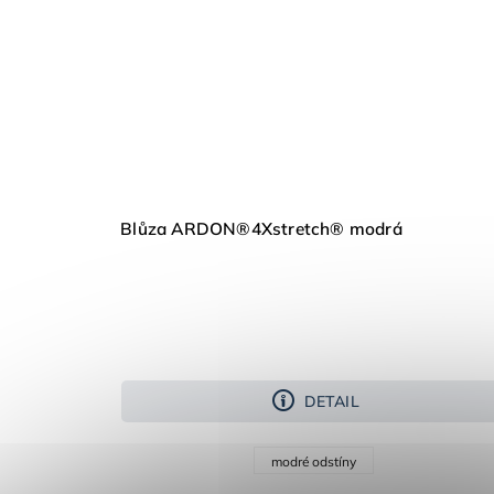
Blůza ARDON®4Xstretch® modrá
DETAIL
modré odstíny