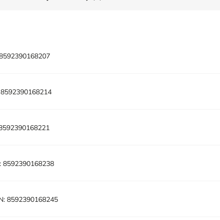
8592390168207
8592390168214
8592390168221
:
8592390168238
N:
8592390168245