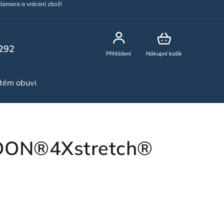
lamace a vrácení zboží
292
Přihlášení
Nákupní košík
stém obuvi
NOVINKY
DON®4Xstretch®