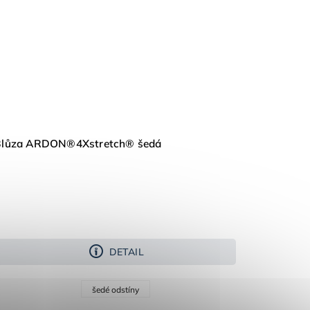
Blůza ARDON®4Xstretch® šedá
DETAIL
šedé odstíny