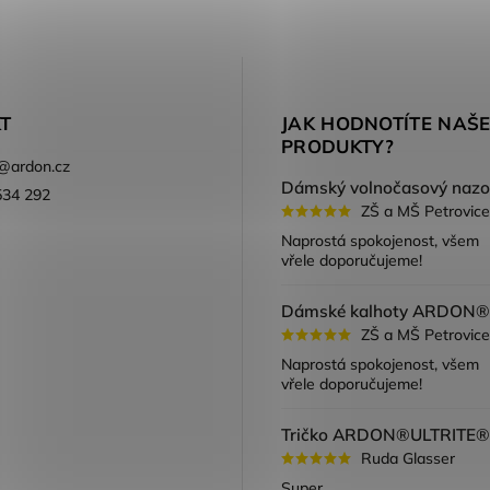
T
JAK HODNOTÍTE NAŠ
PRODUKTY?
@
ardon.cz
534 292
ZŠ a MŠ Petrovice
ook
Naprostá spokojenost, všem
vřele doporučujeme!
ZŠ a MŠ Petrovice
Naprostá spokojenost, všem
vřele doporučujeme!
Ruda Glasser
Super