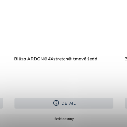
Blůza ARDON®4Xstretch® tmavě šedá
DETAIL
šedé odstíny