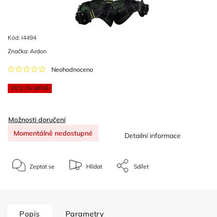
Kód:
I4494
Značka:
Ardon
Neohodnoceno
VÍCE ZA MÉNĚ
Možnosti doručení
Momentálně nedostupné
Detailní informace
Zeptat se
Hlídat
Sdílet
Popis
Parametry