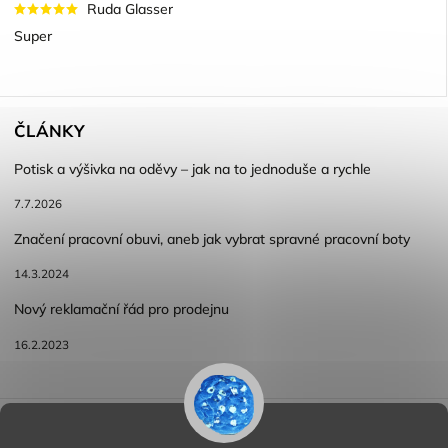
Ruda Glasser
Super
ČLÁNKY
Potisk a výšivka na oděvy – jak na to jednoduše a rychle
7.7.2026
Značení pracovní obuvi, aneb jak vybrat spravné pracovní boty
14.3.2024
Nový reklamační řád pro prodejnu
16.2.2023
Reklamace a vracení zboží
Obchodní podmínky
Podmínky ochrany osobních údajů