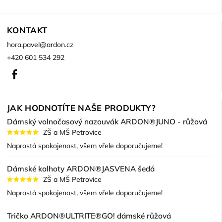
KONTAKT
hora.pavel
@
ardon.cz
+420 601 534 292
Facebook
JAK HODNOTÍTE NAŠE PRODUKTY?
Dámský volnočasový nazouvák ARDON®JUNO - růžová
ZŠ a MŠ Petrovice
Naprostá spokojenost, všem vřele doporučujeme!
Dámské kalhoty ARDON®JASVENA šedá
ZŠ a MŠ Petrovice
Naprostá spokojenost, všem vřele doporučujeme!
Tričko ARDON®ULTRITE®GO! dámské růžová