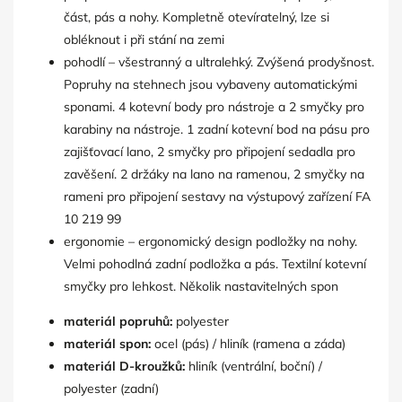
část, pás a nohy. Kompletně otevíratelný, lze si
obléknout i při stání na zemi
pohodlí – všestranný a ultralehký. Zvýšená prodyšnost.
Popruhy na stehnech jsou vybaveny automatickými
sponami. 4 kotevní body pro nástroje a 2 smyčky pro
karabiny na nástroje. 1 zadní kotevní bod na pásu pro
zajišťovací lano, 2 smyčky pro připojení sedadla pro
zavěšení. 2 držáky na lano na ramenou, 2 smyčky na
rameni pro připojení sestavy na výstupový zařízení FA
10 219 99
ergonomie – ergonomický design podložky na nohy.
Velmi pohodlná zadní podložka a pás. Textilní kotevní
smyčky pro lehkost. Několik nastavitelných spon
materiál popruhů:
polyester
materiál spon:
ocel (pás) / hliník (ramena a záda)
materiál D-kroužků:
hliník (ventrální, boční) /
polyester (zadní)