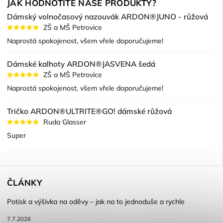
JAK HODNOTÍTE NAŠE PRODUKTY?
Dámský volnočasový nazouvák ARDON®JUNO - růžová
ZŠ a MŠ Petrovice
Naprostá spokojenost, všem vřele doporučujeme!
Dámské kalhoty ARDON®JASVENA šedá
ZŠ a MŠ Petrovice
Naprostá spokojenost, všem vřele doporučujeme!
Tričko ARDON®ULTRITE®GO! dámské růžová
Ruda Glasser
Super
ČLÁNKY
Potisk a výšivka na oděvy – jak na to jednoduše a rychle
7.7.2026