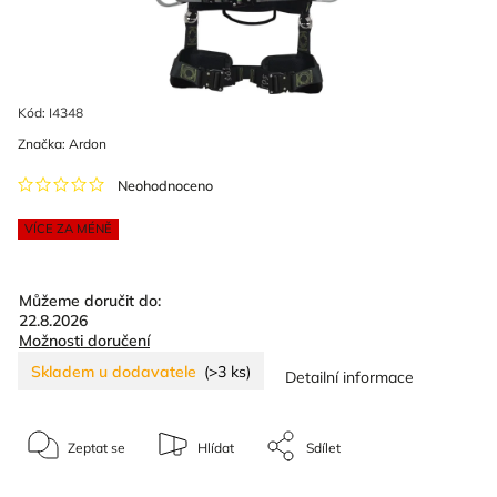
Kód:
I4348
Značka:
Ardon
Neohodnoceno
VÍCE ZA MÉNĚ
Můžeme doručit do:
22.8.2026
Možnosti doručení
Skladem u dodavatele
(>3 ks)
Detailní informace
Zeptat se
Hlídat
Sdílet