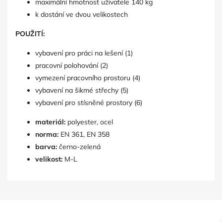
maximální hmotnost uživatele 140 kg
k dostání ve dvou velikostech
POUŽITÍ:
vybavení pro práci na lešení (1)
pracovní polohování (2)
vymezení pracovního prostoru (4)
vybavení na šikmé střechy (5)
vybavení pro stísněné prostory (6)
materiál:
polyester, ocel
norma:
EN 361, EN 358
barva:
černo-zelená
velikost:
M-L