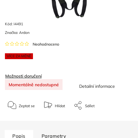
Kód:
I4491
Značka:
Ardon
Neohodnoceno
VÍCE ZA MÉNĚ
Možnosti doručení
Momentálně nedostupné
Detailní informace
Zeptat se
Hlídat
Sdílet
Popis
Parametry