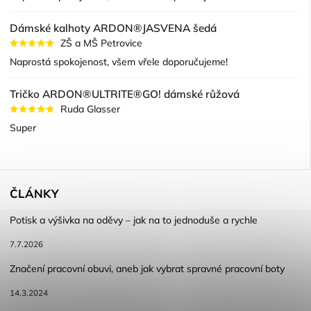
Dámské kalhoty ARDON®JASVENA šedá
ZŠ a MŠ Petrovice
Naprostá spokojenost, všem vřele doporučujeme!
Tričko ARDON®ULTRITE®GO! dámské růžová
Ruda Glasser
Super
ČLÁNKY
Potisk a výšivka na oděvy – jak na to jednoduše a rychle
7.7.2026
Značení pracovní obuvi, aneb jak vybrat spravné pracovní boty
14.3.2024