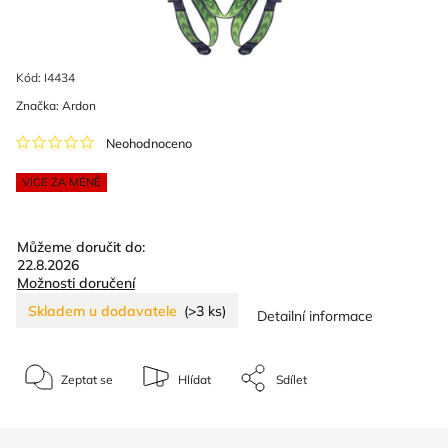
Kód:
I4434
Značka:
Ardon
Neohodnoceno
VÍCE ZA MÉNĚ
Můžeme doručit do:
22.8.2026
Možnosti doručení
Skladem u dodavatele
(>3 ks)
Detailní informace
Zeptat se
Hlídat
Sdílet