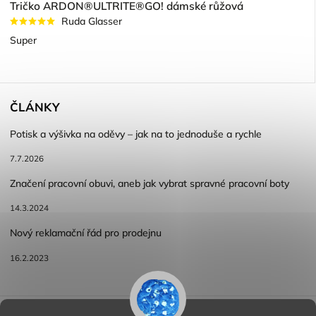
Tričko ARDON®ULTRITE®GO! dámské růžová
Ruda Glasser
Super
ČLÁNKY
Potisk a výšivka na oděvy – jak na to jednoduše a rychle
7.7.2026
Značení pracovní obuvi, aneb jak vybrat spravné pracovní boty
14.3.2024
Nový reklamační řád pro prodejnu
16.2.2023
Reklamace a vracení zboží
Obchodní podmínky