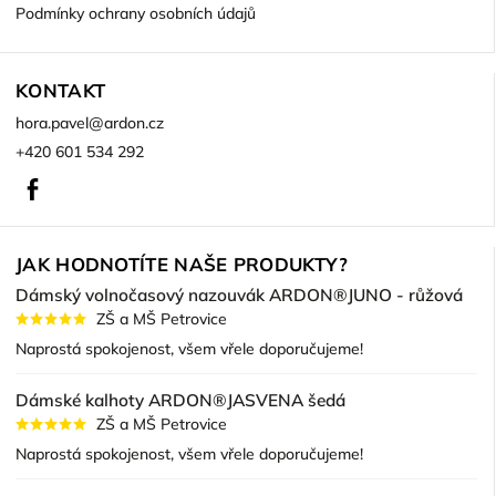
Podmínky ochrany osobních údajů
KONTAKT
hora.pavel
@
ardon.cz
+420 601 534 292
Facebook
JAK HODNOTÍTE NAŠE PRODUKTY?
Dámský volnočasový nazouvák ARDON®JUNO - růžová
ZŠ a MŠ Petrovice
Naprostá spokojenost, všem vřele doporučujeme!
Dámské kalhoty ARDON®JASVENA šedá
ZŠ a MŠ Petrovice
Naprostá spokojenost, všem vřele doporučujeme!