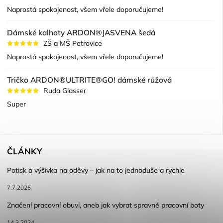
Naprostá spokojenost, všem vřele doporučujeme!
Dámské kalhoty ARDON®JASVENA šedá
ZŠ a MŠ Petrovice
Naprostá spokojenost, všem vřele doporučujeme!
Tričko ARDON®ULTRITE®GO! dámské růžová
Ruda Glasser
Super
ČLÁNKY
Potisk a výšivka na oděvy – jak na to jednoduše a rychle
7.7.2026
Značení pracovní obuvi, aneb jak vybrat spravné pracovní boty
14.3.2024