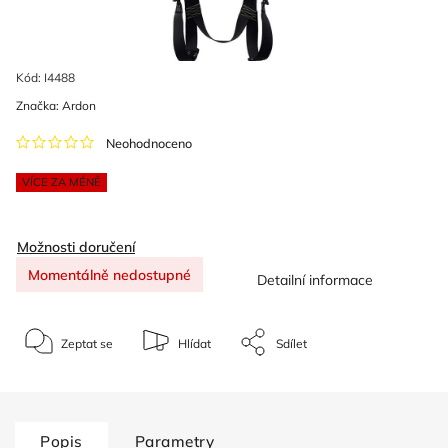
Kód:
I4488
Značka:
Ardon
Neohodnoceno
VÍCE ZA MÉNĚ
Možnosti doručení
Momentálně nedostupné
Detailní informace
Zeptat se
Hlídat
Sdílet
Popis
Parametry