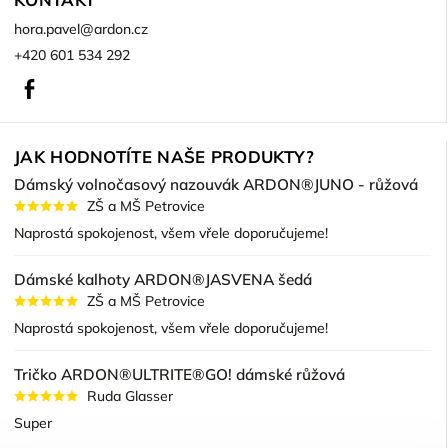
hora.pavel
@
ardon.cz
+420 601 534 292
Facebook
JAK HODNOTÍTE NAŠE PRODUKTY?
Dámský volnočasový nazouvák ARDON®JUNO - růžová
ZŠ a MŠ Petrovice
Naprostá spokojenost, všem vřele doporučujeme!
Dámské kalhoty ARDON®JASVENA šedá
ZŠ a MŠ Petrovice
Naprostá spokojenost, všem vřele doporučujeme!
Tričko ARDON®ULTRITE®GO! dámské růžová
Ruda Glasser
Super