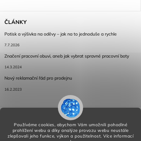
ČLÁNKY
Potisk a výšivka na oděvy – jak na to jednoduše a rychle
7.7.2026
Značení pracovní obuvi, aneb jak vybrat spravné pracovní boty
14.3.2024
Nový reklamační řád pro prodejnu
16.2.2023
Reklamace a vracení zboží
Obchodní podmínky
Podmínky ochrany osobních údajů
Používáme cookies, abychom Vám umožnili pohodlné
prohlížení webu a díky analýze provozu webu neustále
zlepšovali jeho funkce, výkon a použitelnost.
Více informací