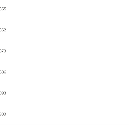
855
862
879
886
893
909