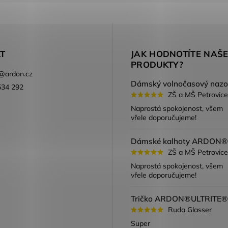
T
JAK HODNOTÍTE NAŠ
PRODUKTY?
@
ardon.cz
534 292
ZŠ a MŠ Petrovice
ook
Naprostá spokojenost, všem
vřele doporučujeme!
ZŠ a MŠ Petrovice
Naprostá spokojenost, všem
vřele doporučujeme!
Ruda Glasser
Super