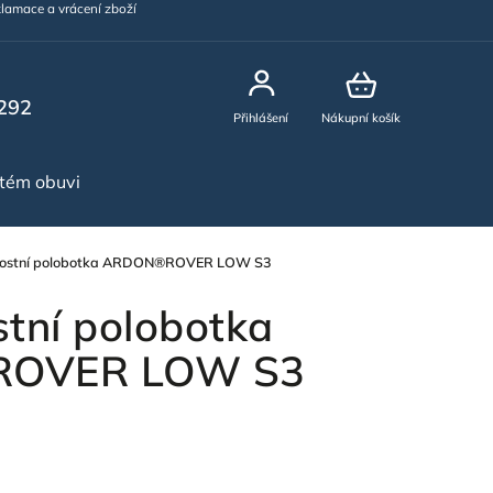
lamace a vrácení zboží
292
Přihlášení
Nákupní košík
stém obuvi
NOVINKY
ostní polobotka ARDON®ROVER LOW S3
tní polobotka
OVER LOW S3