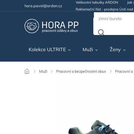
Velikostní tabulky ARDON
Jak 
hora.pavel@ardon.cz
Reklamační řád - prodejna Ústí na
Kolekce ULTRITE
Muži
Ženy
/
Muži
/
Pracovní a bezpečnostní obuv
/
Pracovní a