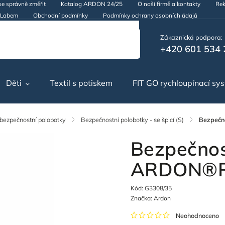
se správně změřit
Katalog ARDON 24/25
O naší firmě a kontakty
Rek
d Labem
Obchodní podmínky
Podmínky ochrany osobních údajů
Zákaznická podpora:
+420 601 534 
Děti
Textil s potiskem
FIT GO rychloupínací sy
 bezpečnostní polobotky
/
Bezpečnostní polobotky - se špicí (S)
/
Bezpečn
Bezpečnos
ARDON®R
Kód:
G3308/35
Značka:
Ardon
Neohodnoceno