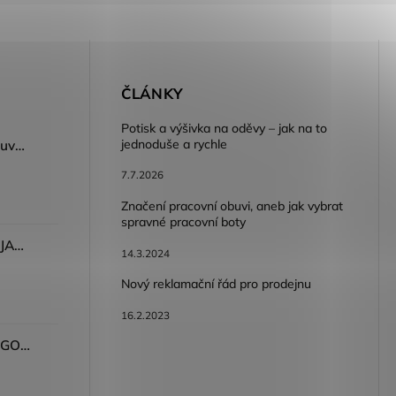
E
ČLÁNKY
Potisk a výšivka na oděvy – jak na to
jednoduše a rychle
Dámský volnočasový nazouvák ARDON®JUNO - růžová
7.7.2026
Značení pracovní obuvi, aneb jak vybrat
spravné pracovní boty
Dámské kalhoty ARDON®JASVENA šedá
14.3.2024
Nový reklamační řád pro prodejnu
16.2.2023
Tričko ARDON®ULTRITE®GO! dámské růžová