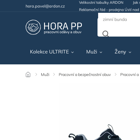
Velikostní tabulky ARDON
Jak 
hora.pavel@ardon.cz
Reklamační řád - prodejna Ústí na
Kolekce ULTRITE
Muži
Ženy
/
Muži
/
Pracovní a bezpečnostní obuv
/
Pracovní a