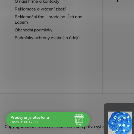
O naší firmě a kontakty
Reklamace a vrácení zboží
Reklamační řád - prodejna Ústí nad
Labem
Obchodní podmínky
Podmínky ochrany osobních údajů
Reklamace 
Prodejna je otevřena
Dnes 8:00-17:00
Skrýt
Copyright 2026
HORA PP s.r.o.
. Všechna práva vyhrazena.
Navštivte nás osobně