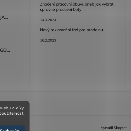
Značení pracovní obuvi, aneb jak vybrat
spravné pracovní boty
Dámské kalhoty ARDON®JASVENA šedá
14.3.2024
Nový reklamační řád pro prodejnu
16.2.2023
Tričko ARDON®ULTRITE®GO! dámské růžová
bních údajů
 webu a díky
použitelnost.
Vytvořil Shoptet
Souhlasím