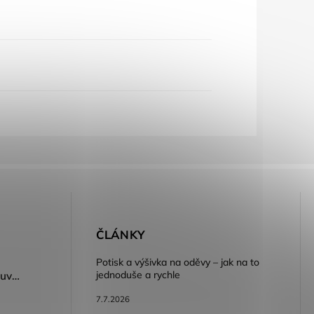
E
ČLÁNKY
Potisk a výšivka na oděvy – jak na to
jednoduše a rychle
Dámský volnočasový nazouvák ARDON®JUNO - růžová
7.7.2026