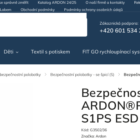
se správně změřit
Katalog ARDON 24/25
O naší firmě a kontakty
Rek
d Labem
Obchodní podmínky
Podmínky ochrany osobních údajů
Zákaznická podpora:
+420 601 534 
Děti
Textil s potiskem
FIT GO rychloupínací sy
 bezpečnostní polobotky
/
Bezpečnostní polobotky - se špicí (S)
/
Bezpeč
Bezpečnos
ARDON®
S1PS ESD
Kód:
G3502/36
Značka:
Ardon