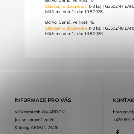
Barva: Černá, Velikost: 47
Skladem u dodavatele
(>3 ks)
| G3502/47
EAN
Můžeme doručit do:
19.8.2026
Barva: Černá, Velikost: 48
Skladem u dodavatele
(>3 ks)
| G3502/48
EAN
Můžeme doručit do:
19.8.2026
INFORMACE PRO VÁS
KONTAK
Velikostní tabulky ARDON
hora.pavel
Jak se správně změřit
+420 601 
Katalog ARDON 24/25
Faceb