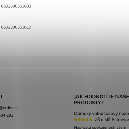
:
8592390353603
:
8592390353610
T
JAK HODNOTÍTE NAŠ
PRODUKTY?
@
ardon.cz
534 292
ZŠ a MŠ Petrovice
ook
Naprostá spokojenost, všem