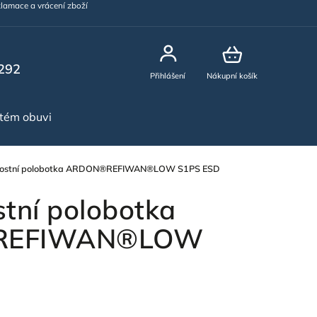
lamace a vrácení zboží
292
Přihlášení
Nákupní košík
stém obuvi
NOVINKY
nostní polobotka ARDON®REFIWAN®LOW S1PS ESD
tní polobotka
REFIWAN®LOW