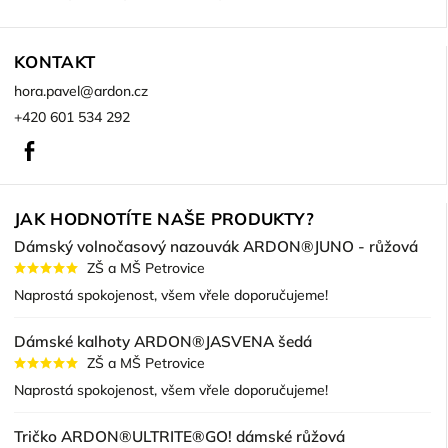
KONTAKT
hora.pavel
@
ardon.cz
+420 601 534 292
Facebook
JAK HODNOTÍTE NAŠE PRODUKTY?
Dámský volnočasový nazouvák ARDON®JUNO - růžová
ZŠ a MŠ Petrovice
Naprostá spokojenost, všem vřele doporučujeme!
Dámské kalhoty ARDON®JASVENA šedá
ZŠ a MŠ Petrovice
Naprostá spokojenost, všem vřele doporučujeme!
Tričko ARDON®ULTRITE®GO! dámské růžová