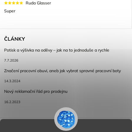
Ruda Glasser
Super
ČLÁNKY
Potisk a výšivka na oděvy – jak na to jednoduše a rychle
7.7.2026
Značení pracovní obuvi, aneb jak vybrat spravné pracovní boty
14.3.2024
Nový reklamační řád pro prodejnu
16.2.2023
Reklamace a vracení zboží
Obchodní podmínky
Podmínky ochrany osobních údajů