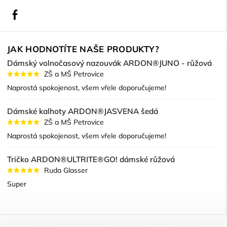
Facebook
JAK HODNOTÍTE NAŠE PRODUKTY?
Dámský volnočasový nazouvák ARDON®JUNO - růžová
ZŠ a MŠ Petrovice
Naprostá spokojenost, všem vřele doporučujeme!
Dámské kalhoty ARDON®JASVENA šedá
ZŠ a MŠ Petrovice
Naprostá spokojenost, všem vřele doporučujeme!
Tričko ARDON®ULTRITE®GO! dámské růžová
Ruda Glasser
Super