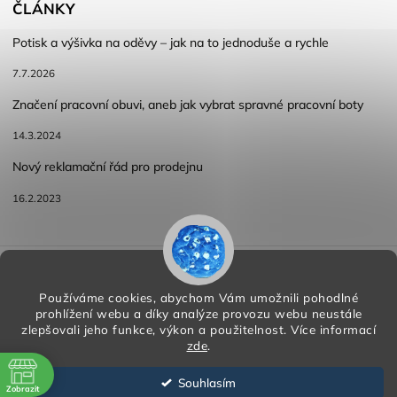
ČLÁNKY
Potisk a výšivka na oděvy – jak na to jednoduše a rychle
7.7.2026
Značení pracovní obuvi, aneb jak vybrat spravné pracovní boty
14.3.2024
Nový reklamační řád pro prodejnu
16.2.2023
Reklamace a vracení zboží
Obchodní podmínky
Podmínky ochrany osobních údajů
Používáme cookies, abychom Vám umožnili pohodlné
prohlížení webu a díky analýze provozu webu neustále
zlepšovali jeho funkce, výkon a použitelnost.
Více informací
zde
.
Copyright 2026
HORA PP s.r.o.
. Všechna práva vyhrazena.
Vytvořil
Shoptet
| Design
Shoptak.cz
Souhlasím
Zobrazit