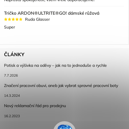
Tričko ARDON®ULTRITE®GO! dámské růžová
Ruda Glasser
Super
ČLÁNKY
Potisk a výšivka na oděvy – jak na to jednoduše a rychle
7.7.2026
Značení pracovní obuvi, aneb jak vybrat spravné pracovní boty
14.3.2024
Nový reklamační řád pro prodejnu
16.2.2023