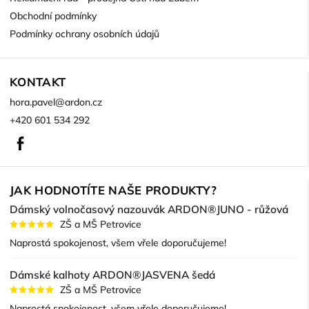
Obchodní podmínky
Podmínky ochrany osobních údajů
KONTAKT
hora.pavel
@
ardon.cz
+420 601 534 292
Facebook
JAK HODNOTÍTE NAŠE PRODUKTY?
Dámský volnočasový nazouvák ARDON®JUNO - růžová
ZŠ a MŠ Petrovice
Naprostá spokojenost, všem vřele doporučujeme!
Dámské kalhoty ARDON®JASVENA šedá
ZŠ a MŠ Petrovice
Naprostá spokojenost, všem vřele doporučujeme!