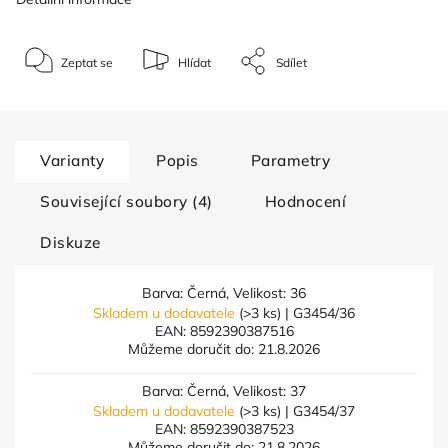
Zeptat se
Hlídat
Sdílet
Varianty
Popis
Parametry
Související soubory (4)
Hodnocení
Diskuze
Barva: Černá, Velikost: 36
Skladem u dodavatele
(>3 ks)
| G3454/36
EAN:
8592390387516
Můžeme doručit do:
21.8.2026
Barva: Černá, Velikost: 37
Skladem u dodavatele
(>3 ks)
| G3454/37
EAN:
8592390387523
Můžeme doručit do:
21.8.2026