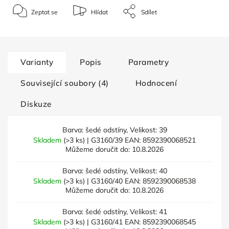
Zeptat se
Hlídat
Sdílet
Varianty
Popis
Parametry
Související soubory (4)
Hodnocení
Diskuze
Barva: šedé odstíny, Velikost: 39
Skladem
(>3 ks)
| G3160/39
EAN:
8592390068521
Můžeme doručit do:
10.8.2026
Barva: šedé odstíny, Velikost: 40
Skladem
(>3 ks)
| G3160/40
EAN:
8592390068538
Můžeme doručit do:
10.8.2026
Barva: šedé odstíny, Velikost: 41
Skladem
(>3 ks)
| G3160/41
EAN:
8592390068545