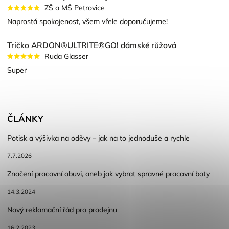
ZŠ a MŠ Petrovice
Naprostá spokojenost, všem vřele doporučujeme!
Tričko ARDON®ULTRITE®GO! dámské růžová
Ruda Glasser
Super
ČLÁNKY
Potisk a výšivka na oděvy – jak na to jednoduše a rychle
7.7.2026
Značení pracovní obuvi, aneb jak vybrat spravné pracovní boty
14.3.2024
Nový reklamační řád pro prodejnu
16.2.2023