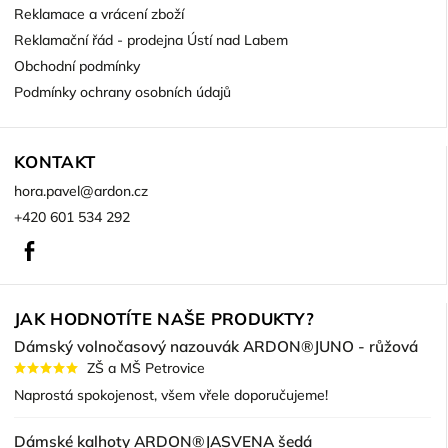
Reklamace a vrácení zboží
Reklamační řád - prodejna Ústí nad Labem
Obchodní podmínky
Podmínky ochrany osobních údajů
KONTAKT
hora.pavel
@
ardon.cz
+420 601 534 292
Facebook
JAK HODNOTÍTE NAŠE PRODUKTY?
Dámský volnočasový nazouvák ARDON®JUNO - růžová
ZŠ a MŠ Petrovice
Naprostá spokojenost, všem vřele doporučujeme!
Dámské kalhoty ARDON®JASVENA šedá