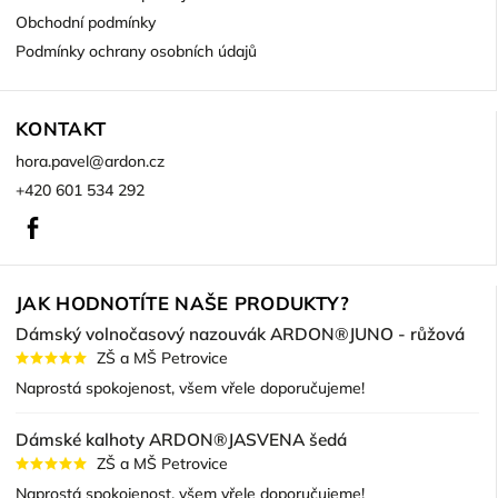
Obchodní podmínky
Podmínky ochrany osobních údajů
KONTAKT
hora.pavel
@
ardon.cz
+420 601 534 292
Facebook
JAK HODNOTÍTE NAŠE PRODUKTY?
Dámský volnočasový nazouvák ARDON®JUNO - růžová
ZŠ a MŠ Petrovice
Naprostá spokojenost, všem vřele doporučujeme!
Dámské kalhoty ARDON®JASVENA šedá
ZŠ a MŠ Petrovice
Naprostá spokojenost, všem vřele doporučujeme!