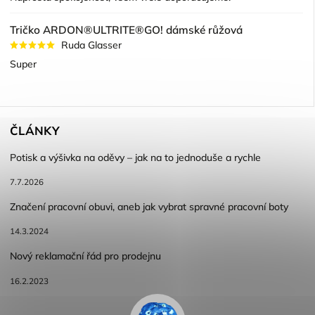
Tričko ARDON®ULTRITE®GO! dámské růžová
Ruda Glasser
Super
ČLÁNKY
Potisk a výšivka na oděvy – jak na to jednoduše a rychle
7.7.2026
Značení pracovní obuvi, aneb jak vybrat spravné pracovní boty
14.3.2024
Nový reklamační řád pro prodejnu
16.2.2023