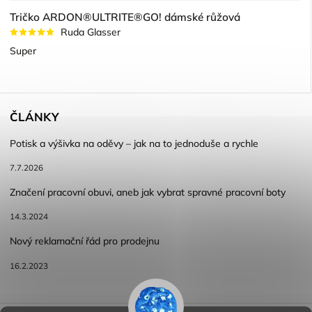
Tričko ARDON®ULTRITE®GO! dámské růžová
Ruda Glasser
Super
ČLÁNKY
Potisk a výšivka na oděvy – jak na to jednoduše a rychle
7.7.2026
Značení pracovní obuvi, aneb jak vybrat spravné pracovní boty
14.3.2024
Nový reklamační řád pro prodejnu
16.2.2023