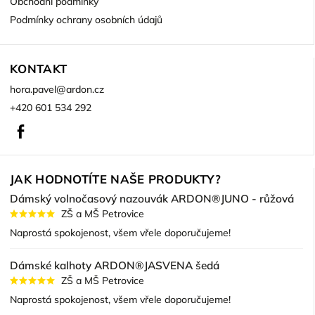
Obchodní podmínky
Podmínky ochrany osobních údajů
KONTAKT
hora.pavel
@
ardon.cz
+420 601 534 292
Facebook
JAK HODNOTÍTE NAŠE PRODUKTY?
Dámský volnočasový nazouvák ARDON®JUNO - růžová
ZŠ a MŠ Petrovice
Naprostá spokojenost, všem vřele doporučujeme!
Dámské kalhoty ARDON®JASVENA šedá
ZŠ a MŠ Petrovice
Naprostá spokojenost, všem vřele doporučujeme!