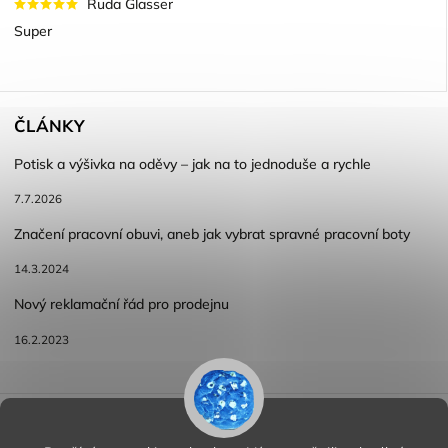
Ruda Glasser
Super
ČLÁNKY
Potisk a výšivka na oděvy – jak na to jednoduše a rychle
7.7.2026
Značení pracovní obuvi, aneb jak vybrat spravné pracovní boty
14.3.2024
Nový reklamační řád pro prodejnu
16.2.2023
Reklamace a vracení zboží
Obchodní podmínky
Podmínky ochrany osobních údajů