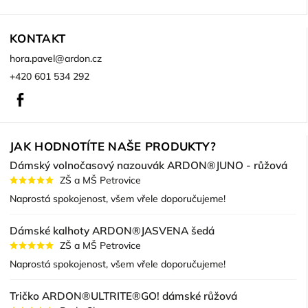
KONTAKT
hora.pavel
@
ardon.cz
+420 601 534 292
Facebook
JAK HODNOTÍTE NAŠE PRODUKTY?
Dámský volnočasový nazouvák ARDON®JUNO - růžová
ZŠ a MŠ Petrovice
Naprostá spokojenost, všem vřele doporučujeme!
Dámské kalhoty ARDON®JASVENA šedá
ZŠ a MŠ Petrovice
Naprostá spokojenost, všem vřele doporučujeme!
Tričko ARDON®ULTRITE®GO! dámské růžová