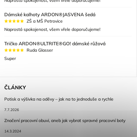
Naprostá spokojenost, všem vřele doporučujeme!
Dámské kalhoty ARDON®JASVENA šedá
ZŠ a MŠ Petrovice
Naprostá spokojenost, všem vřele doporučujeme!
Tričko ARDON®ULTRITE®GO! dámské růžová
Ruda Glasser
Super
ČLÁNKY
Potisk a výšivka na oděvy – jak na to jednoduše a rychle
7.7.2026
Značení pracovní obuvi, aneb jak vybrat spravné pracovní boty
14.3.2024