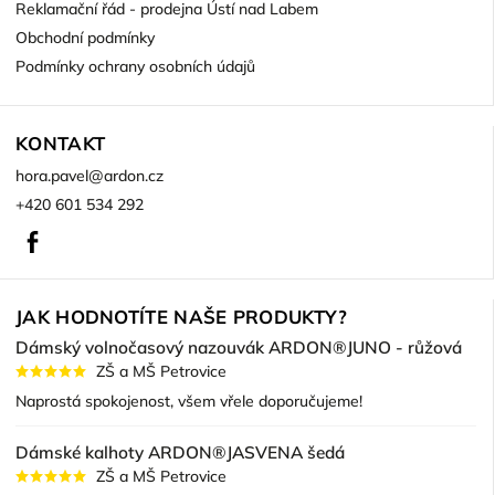
Reklamační řád - prodejna Ústí nad Labem
Obchodní podmínky
Podmínky ochrany osobních údajů
KONTAKT
hora.pavel
@
ardon.cz
+420 601 534 292
Facebook
JAK HODNOTÍTE NAŠE PRODUKTY?
Dámský volnočasový nazouvák ARDON®JUNO - růžová
ZŠ a MŠ Petrovice
Naprostá spokojenost, všem vřele doporučujeme!
Dámské kalhoty ARDON®JASVENA šedá
ZŠ a MŠ Petrovice