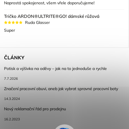
Naprostá spokojenost, všem vřele doporučujeme!
Tričko ARDON®ULTRITE®GO! dámské růžová
Ruda Glasser
Super
ČLÁNKY
Potisk a výšivka na oděvy – jak na to jednoduše a rychle
7.7.2026
Značení pracovní obuvi, aneb jak vybrat spravné pracovní boty
14.3.2024
Nový reklamační řád pro prodejnu
16.2.2023