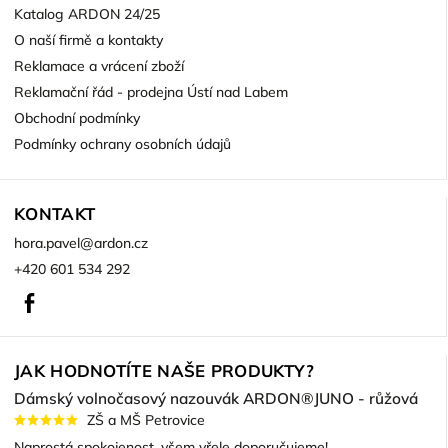
Katalog ARDON 24/25
O naší firmě a kontakty
Reklamace a vrácení zboží
Reklamační řád - prodejna Ústí nad Labem
Obchodní podmínky
Podmínky ochrany osobních údajů
KONTAKT
hora.pavel
@
ardon.cz
+420 601 534 292
Facebook
JAK HODNOTÍTE NAŠE PRODUKTY?
Dámský volnočasový nazouvák ARDON®JUNO - růžová
ZŠ a MŠ Petrovice
Naprostá spokojenost, všem vřele doporučujeme!