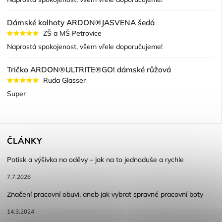
Dámské kalhoty ARDON®JASVENA šedá
ZŠ a MŠ Petrovice
Naprostá spokojenost, všem vřele doporučujeme!
Tričko ARDON®ULTRITE®GO! dámské růžová
Ruda Glasser
Super
ČLÁNKY
Potisk a výšivka na oděvy – jak na to jednoduše a rychle
7.7.2026
Značení pracovní obuvi, aneb jak vybrat spravné pracovní boty
14.3.2024