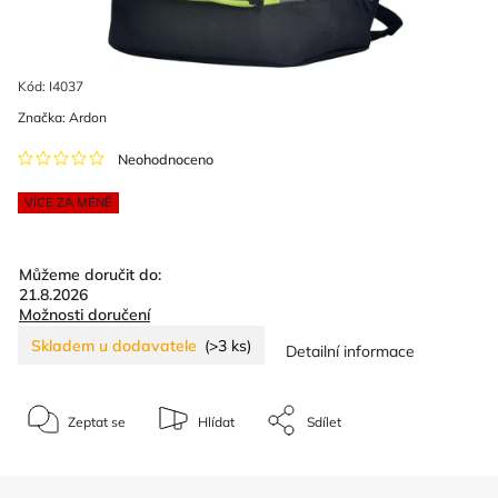
Kód:
I4037
Značka:
Ardon
Neohodnoceno
VÍCE ZA MÉNĚ
Můžeme doručit do:
21.8.2026
Možnosti doručení
Skladem u dodavatele
(>3 ks)
Detailní informace
Zeptat se
Hlídat
Sdílet