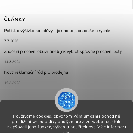
ČLÁNKY
Potisk a výšivka na oděvy – jak na to jednoduše a rychle
7.7.2026
Značení pracovní obuvi, aneb jak vybrat spravné pracovní boty
14.3.2024
Nový reklamační řád pro prodejnu
16.2.2023
Reklamace a vracení zboží
Obchodní podmínky
Podmínky ochrany osobních údajů
Používáme cookies, abychom Vám umožnili pohodlné
prohlížení webu a díky analýze provozu webu neustále
zlepšovali jeho funkce, výkon a použitelnost.
Více informací
zde
.