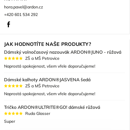
hora.pavel
@
ardon.cz
+420 601 534 292
Facebook
JAK HODNOTÍTE NAŠE PRODUKTY?
Dámský volnočasový nazouvák ARDON®JUNO - růžová
ZŠ a MŠ Petrovice
Naprostá spokojenost, všem vřele doporučujeme!
Dámské kalhoty ARDON®JASVENA šedá
ZŠ a MŠ Petrovice
Naprostá spokojenost, všem vřele doporučujeme!
Tričko ARDON®ULTRITE®GO! dámské růžová
Ruda Glasser
Super