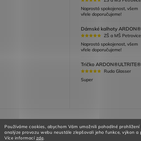
ook
Naprostá spokojenost, všem
vřele doporučujeme!
ZŠ a MŠ Petrovice
Naprostá spokojenost, všem
vřele doporučujeme!
Ruda Glasser
Super
a vracení zboží
Obchodní podmínky
Podmínky ochrany oso
Používáme cookies, abychom Vám umožnili pohodlné prohlížení
analýze provozu webu neustále zlepšovali jeho funkce, výkon a 
Více informací
zde
.