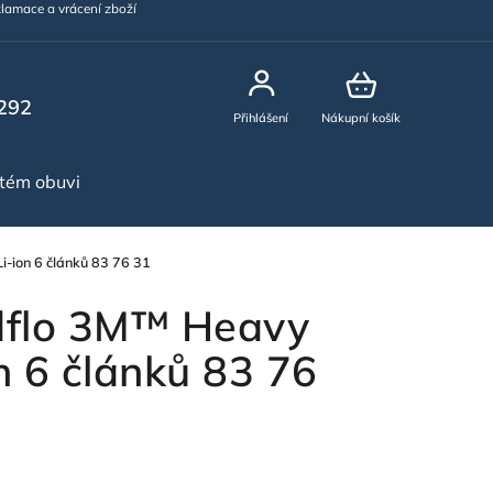
lamace a vrácení zboží
292
Přihlášení
Nákupní košík
stém obuvi
NOVINKY
-ion 6 článků 83 76 31
dflo 3M™ Heavy
n 6 článků 83 76