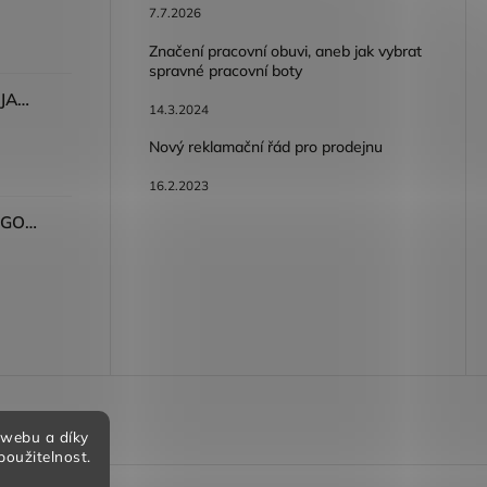
7.7.2026
Značení pracovní obuvi, aneb jak vybrat
spravné pracovní boty
Dámské kalhoty ARDON®JASVENA šedá
14.3.2024
Nový reklamační řád pro prodejnu
16.2.2023
Tričko ARDON®ULTRITE®GO! dámské růžová
bních údajů
 webu a díky
použitelnost.