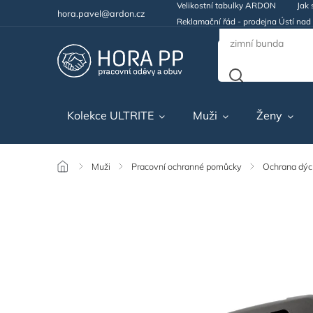
Velikostní tabulky ARDON
Jak 
hora.pavel@ardon.cz
Reklamační řád - prodejna Ústí na
Kolekce ULTRITE
Muži
Ženy
/
Muži
/
Pracovní ochranné pomůcky
/
Ochrana dýc