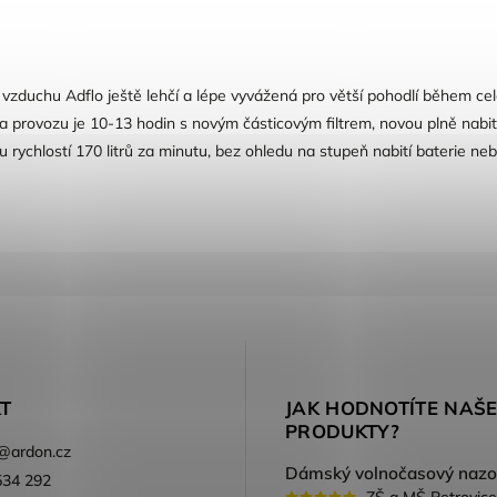
m vzduchu Adflo ještě lehčí a lépe vyvážená pro větší pohodlí během c
ba provozu je 10-13 hodin s novým částicovým filtrem, novou plně nab
rychlostí 170 litrů za minutu, bez ohledu na stupeň nabití baterie neb
T
JAK HODNOTÍTE NAŠ
PRODUKTY?
@
ardon.cz
534 292
ZŠ a MŠ Petrovice