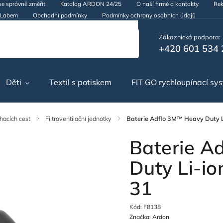
se správně změřit
Katalog ARDON 24/25
O naší firmě a kontakty
Rek
d Labem
Obchodní podmínky
Podmínky ochrany osobních údajů
Zákaznická podpora:
+420 601 534 
Děti
Textil s potiskem
FIT GO rychloupínací sy
hacích cest
/
Filtroventilační jednotky
/
Baterie Adflo 3M™ Heavy Duty Li
Baterie A
Duty Li-io
31
Kód:
F8138
Značka:
Ardon