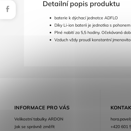
Detailní popis produktu
Facebook
baterie k dýchací jednotce ADFLO
Díky Li-ion baterii je jednotka s pohone
Plné nabití za 5,5 hodiny. Očekávaná do
Vzduch vždy proudí konstantní jmenovitou 
INFORMACE PRO VÁS
KONTAK
Velikostní tabulky ARDON
hora.pavel
Jak se správně změřit
+420 601 