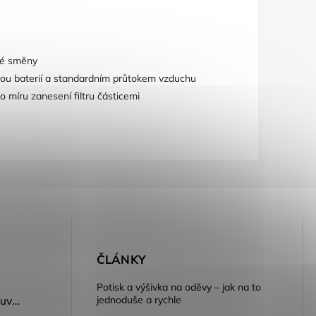
elé směny
itou baterií a standardním průtokem vzduchu
o míru zanesení filtru částicemi
E
ČLÁNKY
Potisk a výšivka na oděvy – jak na to
jednoduše a rychle
Dámský volnočasový nazouvák ARDON®JUNO - růžová