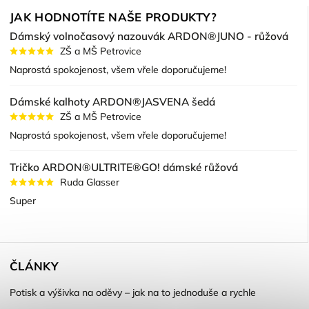
JAK HODNOTÍTE NAŠE PRODUKTY?
Dámský volnočasový nazouvák ARDON®JUNO - růžová
ZŠ a MŠ Petrovice
Naprostá spokojenost, všem vřele doporučujeme!
Dámské kalhoty ARDON®JASVENA šedá
ZŠ a MŠ Petrovice
Naprostá spokojenost, všem vřele doporučujeme!
Tričko ARDON®ULTRITE®GO! dámské růžová
Ruda Glasser
Super
ČLÁNKY
Potisk a výšivka na oděvy – jak na to jednoduše a rychle