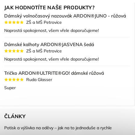
JAK HODNOTÍTE NAŠE PRODUKTY?
Dámský volnočasový nazouvák ARDON®JUNO - růžová
ZŠ a MŠ Petrovice
Naprostá spokojenost, všem vřele doporučujeme!
Dámské kalhoty ARDON®JASVENA šedá
ZŠ a MŠ Petrovice
Naprostá spokojenost, všem vřele doporučujeme!
Tričko ARDON®ULTRITE®GO! dámské růžová
Ruda Glasser
Super
ČLÁNKY
Potisk a výšivka na oděvy – jak na to jednoduše a rychle