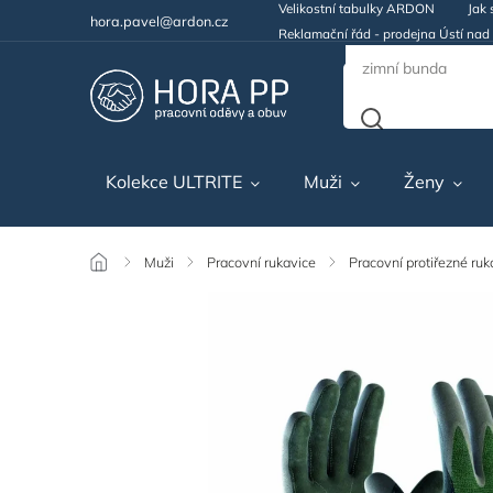
Velikostní tabulky ARDON
Jak 
hora.pavel@ardon.cz
Reklamační řád - prodejna Ústí na
Kolekce ULTRITE
Muži
Ženy
/
Muži
/
Pracovní rukavice
/
Pracovní protiřezné ruk