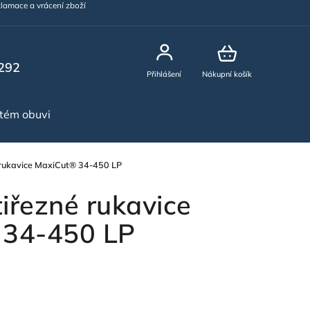
lamace a vrácení zboží
292
Přihlášení
Nákupní košík
stém obuvi
NOVINKY
 rukavice MaxiCut® 34-450 LP
iřezné rukavice
 34-450 LP