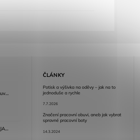
E
ČLÁNKY
Potisk a výšivka na oděvy – jak na to
jednoduše a rychle
Dámský volnočasový nazouvák ARDON®JUNO - růžová
7.7.2026
Značení pracovní obuvi, aneb jak vybrat
spravné pracovní boty
Dámské kalhoty ARDON®JASVENA šedá
14.3.2024