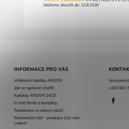
Můžeme doručit do:
22.8.2026
INFORMACE PRO VÁS
KONTAK
Velikostní tabulky ARDON
hora.pavel
Jak se správně změřit
+420 601 
Katalog ARDON 24/25
Faceb
O naší firmě a kontakty
Reklamace a vrácení zboží
Reklamační řád - prodejna Ústí nad
Labem