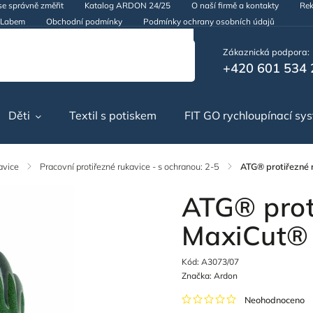
se správně změřit
Katalog ARDON 24/25
O naší firmě a kontakty
Rek
d Labem
Obchodní podmínky
Podmínky ochrany osobních údajů
Zákaznická podpora:
+420 601 534 
Děti
Textil s potiskem
FIT GO rychloupínací sy
avice
/
Pracovní protiřezné rukavice - s ochranou: 2-5
/
ATG® protiřezné
ATG® prot
MaxiCut®
Kód:
A3073/07
Značka:
Ardon
Neohodnoceno