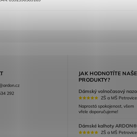
T
JAK HODNOTÍTE NAŠ
PRODUKTY?
@
ardon.cz
534 292
ZŠ a MŠ Petrovice
ook
Naprostá spokojenost, všem
vřele doporučujeme!
ZŠ a MŠ Petrovice