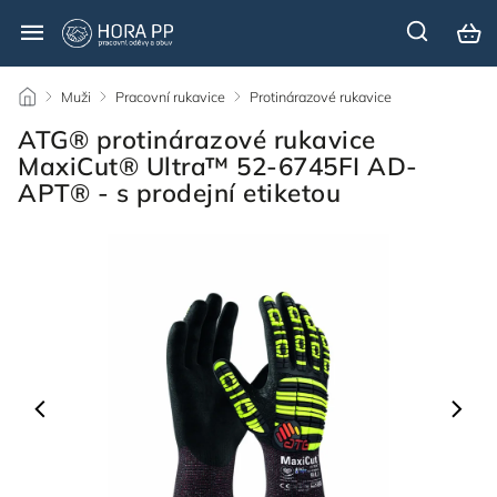
/
Muži
/
Pracovní rukavice
/
Protinárazové rukavice
/
ATG® protinárazové rukavice
MaxiCut® Ultra™ 52-6745FI AD-
APT® - s prodejní etiketou