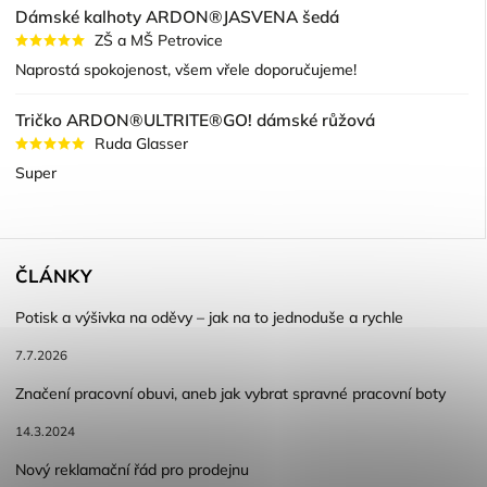
Dámské kalhoty ARDON®JASVENA šedá
ZŠ a MŠ Petrovice
Naprostá spokojenost, všem vřele doporučujeme!
Tričko ARDON®ULTRITE®GO! dámské růžová
Ruda Glasser
Super
ČLÁNKY
Potisk a výšivka na oděvy – jak na to jednoduše a rychle
7.7.2026
Značení pracovní obuvi, aneb jak vybrat spravné pracovní boty
14.3.2024
Nový reklamační řád pro prodejnu