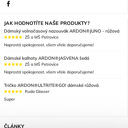
Facebook
JAK HODNOTÍTE NAŠE PRODUKTY?
Dámský volnočasový nazouvák ARDON®JUNO - růžová
ZŠ a MŠ Petrovice
Naprostá spokojenost, všem vřele doporučujeme!
Dámské kalhoty ARDON®JASVENA šedá
ZŠ a MŠ Petrovice
Naprostá spokojenost, všem vřele doporučujeme!
Tričko ARDON®ULTRITE®GO! dámské růžová
Ruda Glasser
Super
ČLÁNKY