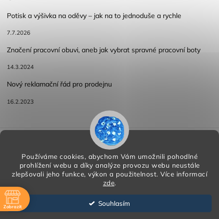
Potisk a výšivka na oděvy – jak na to jednoduše a rychle
7.7.2026
Značení pracovní obuvi, aneb jak vybrat spravné pracovní boty
14.3.2024
Nový reklamační řád pro prodejnu
16.2.2023
Reklamace a vracení zboží
Obchodní podmínky
Podmínky ochrany osobních údajů
Používáme cookies, abychom Vám umožnili pohodlné
prohlížení webu a díky analýze provozu webu neustále
zlepšovali jeho funkce, výkon a použitelnost.
Více informací
zde
.
Copyright 2026
HORA PP s.r.o.
. Všechna práva vyhrazena.
Vytvořil
Shoptet
| Design
Shoptak.cz
Souhlasím
Zobrazit
Vytvořil Shoptet