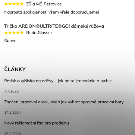
ZŠ a MŠ Petrovice
Naprostá spokojenost, všem vřele doporučujeme!
Tričko ARDON®ULTRITE®GO! dámské růžová
Ruda Glasser
Super
ČLÁNKY
Potisk a výšivka na oděvy – jak na to jednoduše a rychle
7.7.2026
Značení pracovní obuvi, aneb jak vybrat spravné pracovní boty
14.3.2024
Nový reklamační řád pro prodejnu
16.2.2023