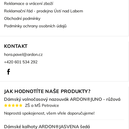
Reklamace a vrácení zboží
Reklamační řád - prodejna Ústí nad Labem
Obchodní podmínky
Podmínky ochrany osobních údajů
KONTAKT
hora.pavel
@
ardon.cz
+420 601 534 292
Facebook
JAK HODNOTÍTE NAŠE PRODUKTY?
Dámský volnočasový nazouvák ARDON®JUNO - růžová
ZŠ a MŠ Petrovice
Naprostá spokojenost, všem vřele doporučujeme!
Dámské kalhoty ARDON®JASVENA šedá