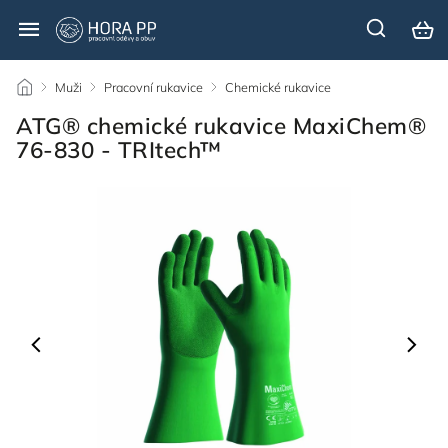
/
Muži
/
Pracovní rukavice
/
Chemické rukavice
/
ATG® chemické rukavice MaxiChem®
76-830 - TRItech™